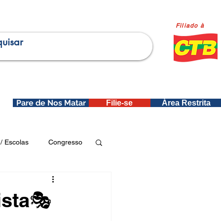
Filiado à
Pare de Nos Matar
Filie-se
Área Restrita
is
/ Escolas
Congresso
Publicações SEDIN
ista🎭
ica e Dados