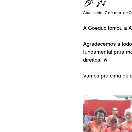
🎉🎶
Atualizado:
7 de mar. de 
Fique Ligado
Publicações Sed
A Coeduc tomou a Av
Agradecemos a todos
congresso
NOTI
noticia
fundamental para mo
direitos. 🔥
Vamos pra cima del