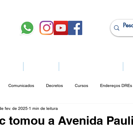
JURÍDICO
APOSENTADOS
PROJEÇÃO DE APOSENTADORIA
Ma
Comunicados
Decretos
Cursos
Endereços DREs 
de fev. de 2025
1 min de leitura
ço Cultural
Notícias do Jurídico
Parques
Portarias
 tomou a Avenida Paul
ios
Vencimentos
CRM
Publicidade Online
Analít