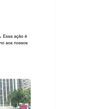
rsos Públicos
no
 Essa ação é 
no aos nossos 