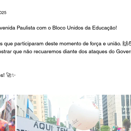
2025
in
Indicações
Aposentados
Universidade
Concu
enida Paulista com o Bloco Unidos da Educação!
 que participaram deste momento de força e união. 🙌
s
strar que não recuaremos diante dos ataques do Gover
es! 🚀✨