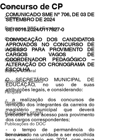
Concurso de CP
Decretos
COMUNICADO SME Nº 706, DE 03 DE 
Cursos
SETEMBRO DE 2024
Endereços DREs / Escolas
SEI 6016.2024/0117827-0
Congresso
CONVOCAÇÃO DOS CANDIDATOS 
APROVADOS NO CONCURSO DE 
ACESSO PARA PROVIMENTO DE 
Legislação
CARGOS VAGOS DE 
COORDENADOR PEDAGÓGICO – 
Notícias
ALTERAÇÃO DO CRONOGRAMA DE 
ESCOLHA
Espaço Cultural
O SECRETÁRIO MUNICIPAL DE 
Notícias do Jurídico
EDUCAÇÃO, no uso de suas 
atribuições legais, e considerando:
Parques
- a realização dos concursos de 
Portarias
remoção dos integrantes da carreira do 
magistério municipal que deverá 
Publicações SEDIN
preceder ao de acesso para provimento 
dos cargos correspondentes;
Publicações do DOC
- o tempo de permanência do 
concursado na unidade a ser escolhida 
Seminários
para o exercício em 2024, com nova 