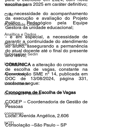
escolha para 2025 em caráter definitivo;
Vencimentos
- a necessidade do acompanhamento 
CRM
da execução e avaliação do Projeto 
Político Pedagógico pela Equipe 
Publicidade Online
Gestora da unidade educacional;
Analítica e Dados
- e em especial, a necessidade de 
garantir a continuidade do atendimento 
Fique Ligado
ao aluno, assegurando a permanência 
do atual docente até o final do presente 
Publicações Sedin
ano letivo;
Indicações
COMUNICA
 a alteração do cronograma 
de escolha de vagas, constante na 
Convocação SME nº 14, publicada em 
Aposentados
DOC de 13/08/2024, página 331, 
conforme segue:
Universidade
Cronograma de Escolha de Vagas
Concursos Públicos
COGEP – Coordenadoria de Gestão de 
no
Pessoas
congresso
Local: Avenida Angélica, 2.606
NOTI
Consolação –São Paulo – SP