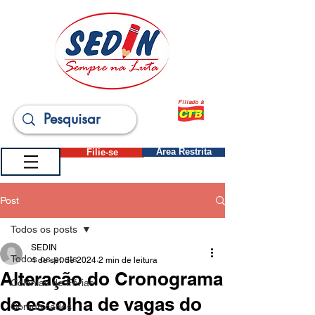
Filiado à
Filie-se
Área Restrita
Post
Todos os posts
SEDIN
Todos os posts
4 de set. de 2024
2 min de leitura
Alteração do Cronograma
Colônias de Férias
de escolha de vagas do
Comunicados