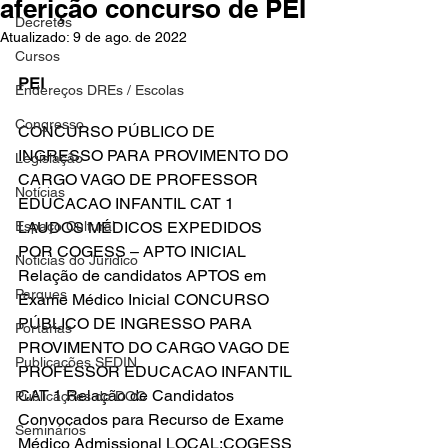
aferição concurso de PEI
Decretos
Atualizado:
9 de ago. de 2022
Cursos
PEI
Endereços DREs / Escolas
Congresso
CONCURSO PÚBLICO DE 
INGRESSO PARA PROVIMENTO DO 
Legislação
CARGO VAGO DE PROFESSOR 
Notícias
EDUCACAO INFANTIL CAT 1 
Espaço Cultural
LAUDOS MÉDICOS EXPEDIDOS 
POR COGESS – APTO INICIAL 
Notícias do Jurídico
Relação de candidatos APTOS em 
Parques
Exame Médico Inicial CONCURSO 
PÚBLICO DE INGRESSO PARA 
Portarias
PROVIMENTO DO CARGO VAGO DE 
Publicações SEDIN
PROFESSOR EDUCACAO INFANTIL 
CAT 1 Relação de Candidatos 
Publicações do DOC
Convocados para Recurso de Exame 
Seminários
Médico Admissional LOCAL:COGESS 