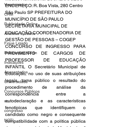
Vencimentos
ENDEREÇO: R. Boa Vista, 280 Centro 
São Paulo SP PREFEITURA DO 
CRM
MUNICÍPIO DE SÃO PAULO 
Publicidade Online
SECRETARIA MUNICIPAL DE 
EDUCAÇÃO COORDENADORIA DE 
Analítica e Dados
GESTÃO DE PESSOAS – COGEP
Fique Ligado
CONCURSO DE INGRESSO PARA 
Publicações Sedin
PROVIMENTO DE CARGOS DE 
PROFESSOR DE EDUCAÇÃO 
Indicações
INFANTIL O Secretário Municipal de 
Aposentados
Educação, no uso de suas atribuições 
legais, torna público o resultado do 
Universidade
procedimento de análise da 
Concursos Públicos
correspondência entre a 
autodeclaração e as características 
no
fenotípicas que identifiquem o 
congresso
candidato como negro e consequente 
NOTI
compatibilidade com a política pública 