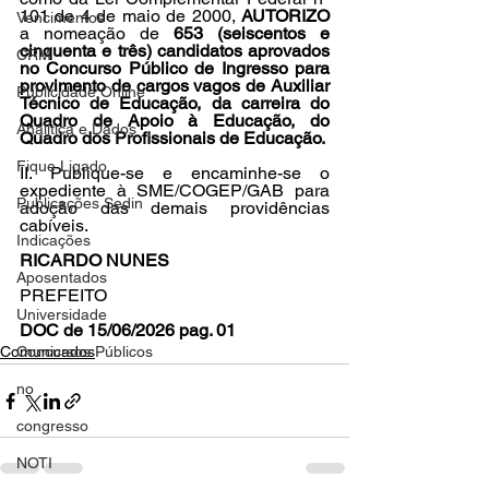
101 de 4 de maio de 2000, 
AUTORIZO
Vencimentos
a nomeação de 
653 (seiscentos e 
cinquenta e três) candidatos aprovados 
CRM
no Concurso Público de Ingresso para 
provimento de cargos vagos de Auxiliar 
Publicidade Online
Técnico de Educação, da carreira do 
Quadro de Apoio à Educação, do 
Analítica e Dados
Quadro dos Profissionais de Educação.
Fique Ligado
II. Publique-se e encaminhe-se o 
expediente à SME/COGEP/GAB para 
Publicações Sedin
adoção das demais providências 
cabíveis.
Indicações
RICARDO NUNES
Aposentados
PREFEITO
Universidade
DOC de 15/06/2026 pag. 01
Comunicados
Concursos Públicos
no
congresso
NOTI