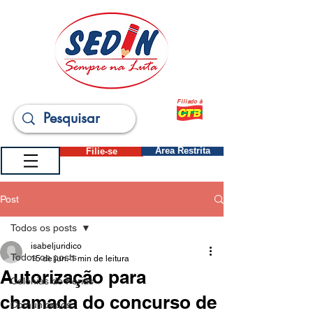
Filiado à
Filie-se
Área Restrita
Post
Todos os posts
isabeljuridico
Todos os posts
15 de jun.
1 min de leitura
Autorização para
Colônias de Férias
chamada do concurso de
Comunicados