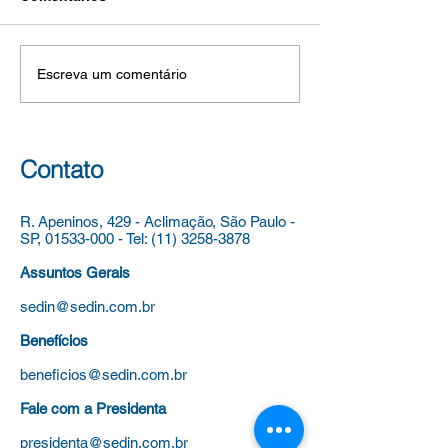
Ambiental 2026 -
DE 5 DE AGOSTO DE 2026
DE 02 DE AGOST
Parcerias e
SEI 6016.2026/0088648-7 O
2026. SEI
Possibilidades de
SECRETÁRIO MUNICIPAL
6016.2026/005609
Escreva um comentário
Implementação".
DE EDUCAÇÃO, conforme o
CONCURSO DE 
que lhe representou a
PARA PROVIMEN
Diretora da Divisão de
CARGOS VAGOS
Currículo, COMUNICA a
AUXILIAR TÉCNI
Contato
realização do ev
EDUCAÇÃO, DO
DE APOIO À ED
R. Apeninos, 429 - Aclimação,
São Paulo -
DO QUADRO
SP,
01533-000
-
Tel:
(11) 3258-3878
Assuntos Gerais
sedin@sedin.com.br
Benefícios
beneficios@sedin.com.br
Fale com a Presidenta
presidenta@sedin.com.br