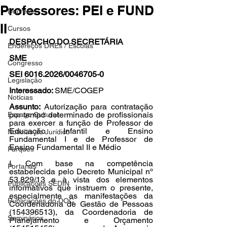
Professores: PEI e FUND
Decretos
II
Cursos
DESPACHO DO SECRETÁRIA
Endereços DREs / Escolas
SME
Congresso
SEI 6016.2026/0046705-0
Legislação
Interessado: 
SME/COGEP
Notícias
Assunto: 
Autorização para contratação 
por tempo determinado de profissionais 
Espaço Cultural
para exercer a função de Professor de 
Educação Infantil e Ensino 
Notícias do Jurídico
Fundamental I e de Professor de 
Ensino Fundamental II e Médio
Parques
I. Com base na competência 
Portarias
estabelecida pelo Decreto Municipal nº 
53.829/13 e à vista dos elementos 
Publicações SEDIN
informativos que instruem o presente, 
especialmente as manifestações da 
Publicações do DOC
Coordenadoria de Gestão de Pessoas 
(154396513), da Coordenadoria de 
Seminários
Planejamento e Orçamento 