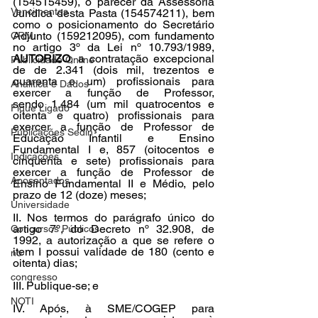
(154515459), o parecer da Assessoria 
Vencimentos
Jurídica desta Pasta (154574211), bem 
como o posicionamento do Secretário 
Adjunto (159212095), com fundamento 
CRM
no artigo 3º da Lei nº 10.793/1989, 
AUTORIZO
, a contratação excepcional 
Publicidade Online
de de 2.341 (dois mil, trezentos e 
quarenta e um) profissionais para 
Analítica e Dados
exercer a função de Professor, 
sendo 1.484 (um mil quatrocentos e 
Fique Ligado
oitenta e quatro) profissionais para 
exercer a função de Professor de 
Publicações Sedin
Educação Infantil e Ensino 
Fundamental I e, 857 (oitocentos e 
Indicações
cinquenta e sete) profissionais para 
exercer a função de Professor de 
Aposentados
Ensino Fundamental II e Médio, pelo 
prazo de 12 (doze) meses;
Universidade
II. Nos termos do parágrafo único do 
artigo 7º, do Decreto nº 32.908, de 
Concursos Públicos
1992, a autorização a que se refere o 
item I possui validade de 180 (cento e 
no
oitenta) dias;
congresso
III. Publique-se; e
NOTI
IV. Após, à SME/COGEP para 