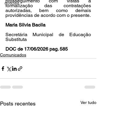
prosseguimento com vistas à 
noticias
formalização das contratações 
autorizadas, bem como demais 
providências de acordo com o presente.
Maria Silvia Bacila
Secretária Municipal de Educação 
Substituta
DOC de 17/06/2026 pag. 585
Comunicados
Ver tudo
Posts recentes