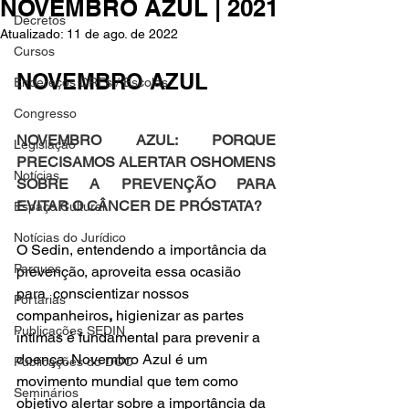
NOVEMBRO AZUL | 2021
Decretos
Atualizado:
11 de ago. de 2022
Cursos
NOVEMBRO AZUL
Endereços DREs / Escolas
Congresso
NOVEMBRO AZUL: PORQUE 
Legislação
PRECISAMOS ALERTAR OSHOMENS 
Notícias
SOBRE A PREVENÇÃO PARA 
EVITAR O CÂNCER DE PRÓSTATA?
Espaço Cultural
Notícias do Jurídico
O Sedin, entendendo a importância da 
Parques
prevenção, aproveita essa ocasião 
para  conscientizar nossos 
Portarias
companheiros
, 
higienizar as partes 
Publicações SEDIN
íntimas é fundamental para prevenir a 
doença. Novembro Azul é um 
Publicações do DOC
movimento mundial que tem como 
Seminários
objetivo alertar sobre a importância da 