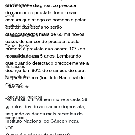
Vencimentos
prevenção e diagnóstico precoce 
do câncer de próstata, tumor mais 
CRM
comum que atinge os homens e pelas 
Publicidade Online
estatísticas este ano serão 
diagnosticados mais de 65 mil novos 
Analítica e Dados
casos de câncer de próstata, deste 
Fique Ligado
número é previsto que ocorra 10% de 
mortalidade em 5 anos. Lembrando 
Publicações Sedin
que quando detectado precocemente a 
Indicações
doença tem 90% de chances de cura, 
Aposentados
segundo o Inca (Instituto Nacional do 
Câncer).     
Universidade
Concursos Públicos
No Brasil, um homem morre a cada 38 
minutos devido ao câncer depróstata, 
no
segundo os dados mais recentes do 
congresso
Instituto Nacional do Câncer(Inca).
NOTI