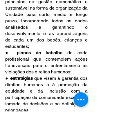
princípios de gestão democrática e 
sustentável na forma de organização da 
Unidade para curto, médio e longo 
prazo, incorporando todos os dados 
analisados e garantindo o 
desenvolvimento e as aprendizagens 
de cada um dos bebês, crianças e 
estudantes;
● 
planos de trabalho
 de cada 
profissional que contemplem ações 
transversais para o enfrentamento às 
violações dos direitos humanos;
● 
estratégias 
que visem à garantia dos 
direitos humanos e à promoção da 
equidade e da inclusão com a 
participação da comunidade escolar na 
tomada de decisões e na definição de 
prioridades;
● 
planejamento e protocolos de ação 
coerentes com os objetivos e princípios 
da escola na perspectiva dos Direitos 