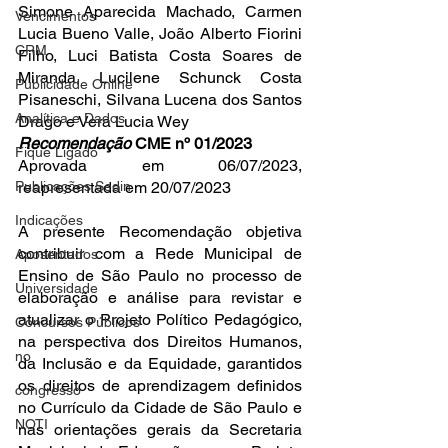
Simone Aparecida Machado, Carmen 
Vencimentos
Lucia Bueno Valle, João Alberto Fiorini 
CRM
Filho, Luci Batista Costa Soares de 
Miranda, Lucilene Schunck Costa 
Publicidade Online
Pisaneschi, Silvana Lucena dos Santos 
Analítica e Dados
Drago e Vera Lucia Wey
Recomendação 
CME nº 01/2023
Fique Ligado
Aprovada em 06/07/2023, 
Publicações Sedin
reapresentada em 20/07/2023
Indicações
A presente Recomendação objetiva 
contribuir com a Rede Municipal de 
Aposentados
Ensino de São Paulo no processo de 
Universidade
elaboração e análise para revistar e 
atualizar o Projeto Político Pedagógico, 
Concursos Públicos
na perspectiva dos Direitos Humanos, 
no
da Inclusão e da Equidade, garantidos 
os direitos de aprendizagem definidos 
congresso
no Currículo da Cidade de São Paulo e 
NOTI
nas orientações gerais da Secretaria 