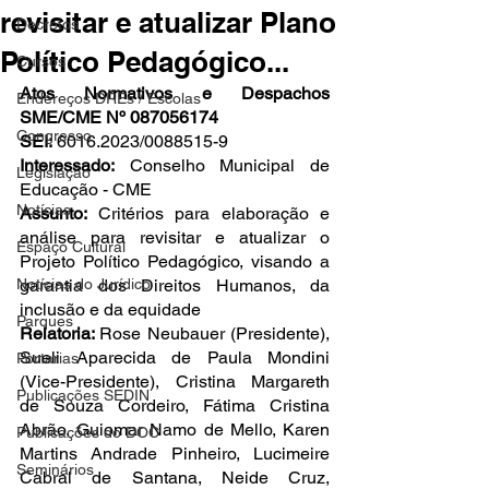
revisitar e atualizar Plano
Decretos
Político Pedagógico...
Cursos
Atos Normativos e Despachos 
Endereços DREs / Escolas
SME/CME Nº 087056174
Congresso
SEI:
 6016.2023/0088515-9
Interessado:
 Conselho Municipal de 
Legislação
Educação - CME
Notícias
Assunto: 
Critérios para elaboração e 
análise para revisitar e atualizar o 
Espaço Cultural
Projeto Político Pedagógico, visando a 
Notícias do Jurídico
garantia dos Direitos Humanos, da 
inclusão e da equidade
Parques
Relatoria: 
Rose Neubauer (Presidente), 
Sueli Aparecida de Paula Mondini 
Portarias
(Vice-Presidente), Cristina Margareth 
Publicações SEDIN
de Souza Cordeiro, Fátima Cristina 
Abrão, Guiomar Namo de Mello, Karen 
Publicações do DOC
Martins Andrade Pinheiro, Lucimeire 
Seminários
Cabral de Santana, Neide Cruz, 