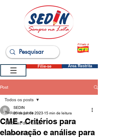
Filiado à
Filie-se
Área Restrita
Post
Todos os posts
SEDIN
Todos os posts
26 de jul. de 2023
15 min de leitura
CME - Critérios para
Colônias de Férias
elaboração e análise para
Comunicados