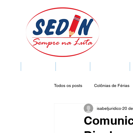
SEDIN
FIQUE LIGADO
Sedin Cultural
VIDA FUNCIONAL
Todos os posts
Colônias de Férias
isabeljuridico
20 de
Legislação
Notícias
Espa
Comunic
Publicações do DOC
Seminár