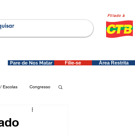
Filiado à
Pare de Nos Matar
Filie-se
Área Restrita
is
/ Escolas
Congresso
Publicações SEDIN
ado
ica e Dados