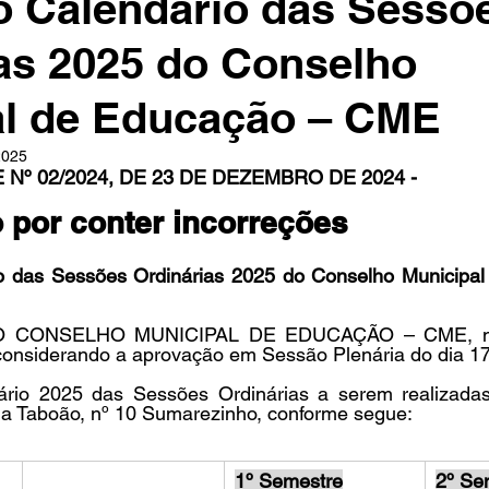
o Calendário das Sessõ
as 2025 do Conselho
in
Indicações
Aposentados
Universidade
Concu
al de Educação – CME
2025
s
º 02/2024, DE 23 DE DEZEMBRO DE 2024 -
 por conter incorreções
o das Sessões Ordinárias 2025 do Conselho Municipal
 CONSELHO MUNICIPAL DE EDUCAÇÃO – CME, no 
e considerando a aprovação em Sessão Plenária do dia 1
io 2025 das Sessões Ordinárias a serem realizadas
a Taboão, nº 10 Sumarezinho, conforme segue:
1º Semestre
2º Se