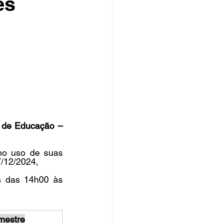
es
rsos Públicos
no
 de Educação – 
uso de suas 
7/12/2024,
 das 14h00 às 
mestre