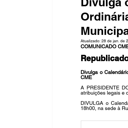
Divulga 
Ordinári
Fique Ligado
Publicações Sed
Municip
Atualizado:
28 de jan. de 
congresso
NOTI
noticia
COMUNICADO CME N
Republicado
Divulga o Calendári
CME
A PRESIDENTE DO
atribuições legais 
DIVULGA o Calendár
18h00, na sede à Ru