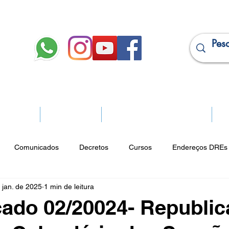
JURÍDICO
APOSENTADOS
PROJEÇÃO DE APOSENTADORIA
Ma
Comunicados
Decretos
Cursos
Endereços DREs 
 jan. de 2025
1 min de leitura
ço Cultural
Notícias do Jurídico
Parques
Portarias
ado 02/20024- Republic
ios
Vencimentos
CRM
Publicidade Online
Analít