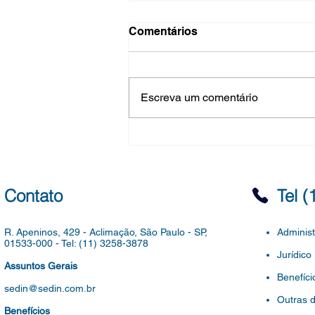
Convocaç 15/2026 - Escolha
Comentários
de vaga- Fase Presencial
do Concurso de ATE
CONVOCAÇÃO SME Nº 14, DE
02 DE AGOSTO DE 2026. SEI
Escreva um comentário
6016.2026/0056091-3
CONCURSO DE INGRESSO
PARA PROVIMENTO DE
CARGOS VAGOS DE AUXILIAR
TÉCNICO DE EDUCAÇÃO, DO
QUADRO DE APOIO À
Contato
Tel 
EDUCAÇÃO, DO QUADRO
R. Apeninos, 429 - Aclimação,
São Paulo - SP,
Administ
01533-000 -
Tel: (11) 3258-3878
Jurídico
Assuntos Gerais
Benefíci
sedin@sedin.com.br
Outras 
Benefícios