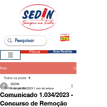
Filiado à
Filie-se
Área Restrita
Post
Todos os posts
SEDIN
Todos os posts
6 de out. de 2023
1 min de leitura
Comunicado 1.034/2023 -
Colônias de Férias
Concurso de Remoção
Comunicados