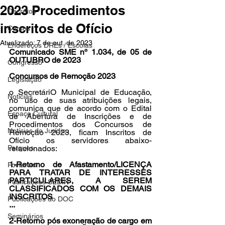
2023 Procedimentos
Decretos
inscritos de Ofício
Cursos
Atualizado:
7 de out. de 2023
Endereços DREs / Escolas
Comunicado SME nº 1.034, de 05 de 
OUTUBRO de 2023 
Congresso
Concursos de Remoção 2023
Legislação
o SecretáriO Municipal de Educação, 
Notícias
no uso de suas atribuições legais, 
comunica que de acordo com o Edital 
Espaço Cultural
de Abertura de Inscrições e de 
Procedimentos dos Concursos de 
Notícias do Jurídico
Remoção 2023, ficam Inscritos de 
Ofício os servidores abaixo-
Parques
relacionados: 
1-Retorno de Afastamento/LICENÇA 
Portarias
PARA TRATAR DE INTERESSES 
PARTICULARES, A SEREM 
Publicações SEDIN
CLASSIFICADOS COM OS DEMAIS 
INSCRITOS
Publicações do DOC
...
Seminários
2-Retorno pós exoneração de cargo em 