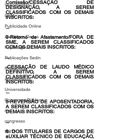
Comissão/CESSAÇÃO DE 
Vencimentos
DESIGNAÇÃO, A SEREM 
CLASSIFICADOS COM OS DEMAIS 
CRM
INSCRITOS:
Publicidade Online
...
Analítica e Dados
3-Retorno de Afastamento/FORA DE 
SME, A SEREM CLASSIFICADOS 
COM OS DEMAIS INSCRITOS:
Fique Ligado
...
Publicações Sedin
-CESSAÇÃO DE LAUDO MÉDICO 
Indicações
DEFINITIVO, A SEREM 
CLASSIFICADOS COM OS DEMAIS 
Aposentados
INSCRITOS:
Universidade
...
Concursos Públicos
5-REVERSÃO DE APOSENTADORIA, 
A SEREM CLASSIFICADOS COM OS 
no
DEMAIS INSCRITOS:
congresso
...
6- DOS TITULARES DE CARGOS DE 
NOTI
aUXILIAR TÉCNICO DE EDUCAÇÃO, 