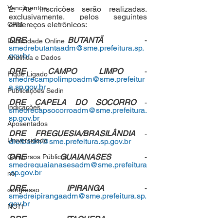
Vencimentos
2. As inscrições serão realizadas, 
exclusivamente, pelos seguintes 
endereços eletrônicos:
CRM
DRE BUTANTÃ 
- 
Publicidade Online
smedrebutantaadm@sme.prefeitura.sp.
gov.br
Analítica e Dados
DRE CAMPO LIMPO 
- 
Fique Ligado
smedrecampolimpoadm@sme.prefeitur
a.sp.gov.br
Publicações Sedin
DRE CAPELA DO SOCORRO 
- 
Indicações
smedrecapsocorroadm@sme.prefeitura.
sp.gov.br
Aposentados
DRE FREGUESIA/BRASILÂNDIA 
- 
Universidade
drefbadm@sme.prefeitura.sp.gov.br
DRE GUAIANASES 
- 
Concursos Públicos
smedreguaianasesadm@sme.prefeitura
.sp.gov.br
no
DRE IPIRANGA 
- 
congresso
smedreipirangaadm@sme.prefeitura.sp.
gov.br
NOTI