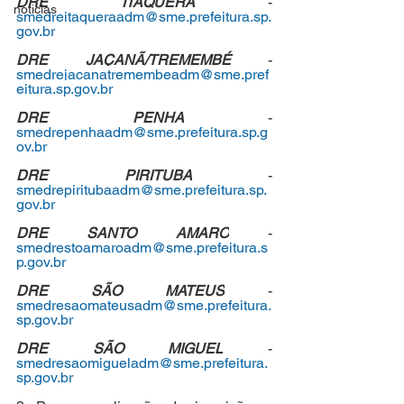
DRE ITAQUERA 
- 
noticias
smedreitaqueraadm@sme.prefeitura.sp.
gov.br
DRE JAÇANÃ/TREMEMBÉ 
- 
smedrejacanatremembeadm@sme.pref
eitura.sp.gov.br
DRE PENHA 
- 
smedrepenhaadm@sme.prefeitura.sp.g
ov.br
DRE PIRITUBA
 - 
smedrepiritubaadm@sme.prefeitura.sp.
gov.br
DRE SANTO AMARO
 - 
smedrestoamaroadm@sme.prefeitura.s
p.gov.br
DRE SÃO MATEUS
 - 
smedresaomateusadm@sme.prefeitura.
sp.gov.br
DRE SÃO MIGUEL
 - 
smedresaomigueladm@sme.prefeitura.
sp.gov.br