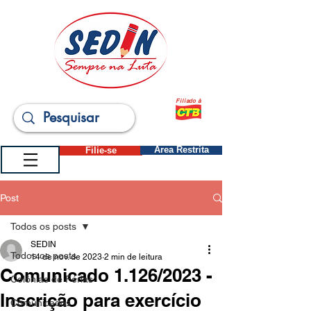
Filiado à
Filie-se
Área Restrita
Post
Todos os posts
SEDIN
Todos os posts
14 de nov. de 2023
2 min de leitura
Comunicado 1.126/2023 -
Colônias de Férias
Inscrição para exercício
Comunicados