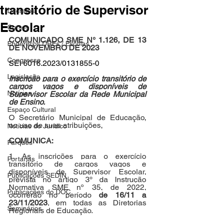
transitório de Supervisor
Decretos
Escolar
Cursos
COMUNICADO SME N° 1.126, DE 13 
Endereços DREs / Escolas
DE NOVEMBRO DE 2023
Congresso
SEI 6016.2023/0131855-0
Legislação
Inscrição para o exercício transitório de 
cargos vagos e disponíveis de 
Notícias
Supervisor Escolar da Rede Municipal 
de Ensino.
Espaço Cultural
O Secretário Municipal de Educação, 
no uso de suas atribuições,
Notícias do Jurídico
COMUNICA:
Parques
1. As inscrições para o exercício 
Portarias
transitório de cargos vagos e 
disponíveis de Supervisor Escolar, 
Publicações SEDIN
prevista no artigo 3º da Instrução 
Normativa SME nº 35, de 2022, 
Publicações do DOC
ocorrerão no período 
de 16/11 a 
23/11/2023
, em todas as Diretorias 
Seminários
Regionais de Educação.