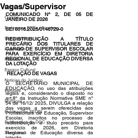
Vagas/Supervisor
Decretos
COMUNICADO Nº 2, DE 05 DE 
Cursos
JANEIRO DE 2026
Endereços DREs / Escolas
SEI 6016.2025/0146729-0
Congresso
REDISTRIBUIÇÃO A TÍTULO 
PRECÁRIO DOS TITULARES DE 
CARGO DE SUPERVISOR ESCOLAR 
Legislação
PARA EXERCÍCIO EM DIRETORIA 
REGIONAL DE EDUCAÇÃO DIVERSA 
Notícias
DA LOTAÇÃO
Espaço Cultural
 RELAÇÃO DE VAGAS 
Notícias do Jurídico
O SECRETÁRIO MUNICIPAL DE 
EDUCAÇÃO, no uso das atribuições 
Parques
legais e, considerando o disposto no 
art.8º da Instrução Normativa SME nº 
Portarias
54 de 16/12/ 2025, DIVULGA a relação 
das vagas a serem oferecidas aos 
Publicações SEDIN
Profissionais de Educação, Supervisor 
Escolar, inscritos no processo de 
Publicações do DOC
redistribuição a título precário para 
exercício de 2026, em Diretoria 
Regional de Educação diversa da 
Seminários
lotação.