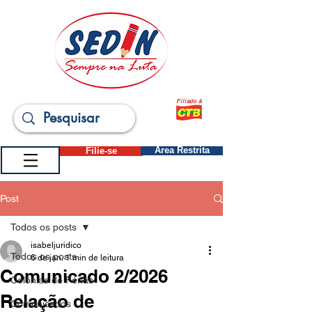
Filiado à
Filie-se
Área Restrita
Post
Todos os posts
isabeljuridico
Todos os posts
6 de jan.
1 min de leitura
Comunicado 2/2026
Colônias de Férias
Relação de
Comunicados