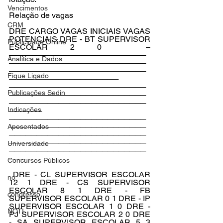
Vencimentos
Relação de vagas 
CRM
DRE CARGO VAGAS INICIAIS VAGAS 
POTENCIAIS DRE - BT SUPERVISOR 
Publicidade Online
ESCOLAR 2 0  – 
─────────────────────────
Analítica e Dados
─────────────────────────
─────────────────────────
Fique Ligado
──────────────────── 
─────────────────────────
Publicações Sedin
─────────────────────────
─────────────────────────
Indicações
────── 
─────────────────────────
─────────────────────────
Aposentados
─────────────────────────
─────────────────────────
Universidade
─────────────────────────
─── 
Concursos Públicos
 DRE - CL SUPERVISOR ESCOLAR 
no
12 1 DRE - CS SUPERVISOR 
ESCOLAR 8 1 DRE - FB 
congresso
SUPERVISOR ESCOLAR 0 1 DRE - IP 
SUPERVISOR ESCOLAR 1 0 DRE - 
NOTI
PJ SUPERVISOR ESCOLAR 2 0 DRE 
- SA SUPERVISOR ESCOLAR 5 3 