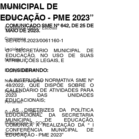
MUNICIPAL DE
Decretos
EDUCAÇÃO - PME 2023”
Cursos
COMUNICADO SME Nº 642, DE 25 DE 
Endereços DREs / Escolas
MAIO DE 2023. 
Congresso
SEI 6016.2023/0061160-1 
Legislação
O SECRETÁRIO MUNICIPAL DE 
EDUCAÇÃO, NO USO DE SUAS 
Notícias
ATRIBUIÇÕES LEGAIS, E 
CONSIDERANDO: 
Espaço Cultural
- A INSTRUÇÃO NORMATIVA SME Nº 
Notícias do Jurídico
48/2022, QUE DISPÕE SOBRE O 
CALENDÁRIO DE ATIVIDADES PARA 
Parques
2023 DAS UNIDADES 
EDUCACIONAIS;
Portarias
- AS DIRETRIZES DA POLÍTICA 
Publicações SEDIN
EDUCACIONAL DA SECRETARIA 
MUNICIPAL DE EDUCAÇÃO, 
Publicações do DOC
COMUNICA A REALIZAÇÃO DA “ I 
CONFERÊNCIA MUNICIPAL DE 
Seminários
EDUCAÇÃO - PME 2023” 