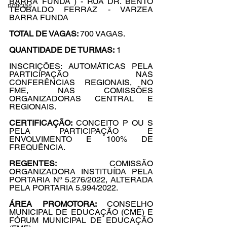
BARRA FUNDA ) - RUA DR. BENTO 
noticias
TEOBALDO FERRAZ - VARZEA 
BARRA FUNDA 
TOTAL DE VAGAS: 
700 VAGAS. 
QUANTIDADE DE TURMAS:
 1 
INSCRIÇÕES: AUTOMÁTICAS PELA 
PARTICIPAÇÃO NAS 
CONFERÊNCIAS REGIONAIS, NO 
FME, NAS COMISSÕES 
ORGANIZADORAS CENTRAL E 
REGIONAIS.
CERTIFICAÇÃO:
 CONCEITO P OU S 
PELA PARTICIPAÇÃO E 
ENVOLVIMENTO E 100% DE 
FREQUÊNCIA. 
REGENTES:
 COMISSÃO 
ORGANIZADORA INSTITUÍDA PELA 
PORTARIA Nº 5.276/2022, ALTERADA 
PELA PORTARIA 5.994/2022. 
ÁREA PROMOTORA:
 CONSELHO 
MUNICIPAL DE EDUCAÇÃO (CME) E 
FÓRUM MUNICIPAL DE EDUCAÇÃO 