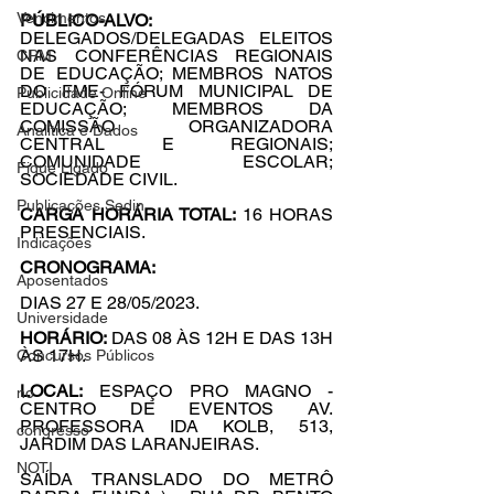
Vencimentos
PÚBLICO-ALVO:
DELEGADOS/DELEGADAS ELEITOS 
NAS CONFERÊNCIAS REGIONAIS 
CRM
DE EDUCAÇÃO; MEMBROS NATOS 
DO FME- FÓRUM MUNICIPAL DE 
Publicidade Online
EDUCAÇÃO; MEMBROS DA 
COMISSÃO ORGANIZADORA 
Analítica e Dados
CENTRAL E REGIONAIS; 
COMUNIDADE ESCOLAR; 
Fique Ligado
SOCIEDADE CIVIL. 
Publicações Sedin
CARGA HORÁRIA TOTAL: 
16 HORAS 
PRESENCIAIS. 
Indicações
CRONOGRAMA: 
Aposentados
DIAS 27 E 28/05/2023. 
Universidade
HORÁRIO:
 DAS 08 ÀS 12H E DAS 13H 
ÀS 17H. 
Concursos Públicos
LOCAL:
 ESPAÇO PRO MAGNO - 
no
CENTRO DE EVENTOS AV. 
PROFESSORA IDA KOLB, 513, 
congresso
JARDIM DAS LARANJEIRAS. 
NOTI
SAÍDA TRANSLADO DO METRÔ 