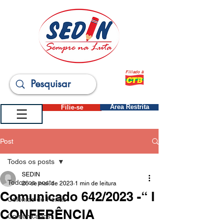
Filiado à
Filie-se
Área Restrita
Post
Todos os posts
SEDIN
Todos os posts
26 de mai. de 2023
1 min de leitura
Comunicado 642/2023 -“ I
Colônias de Férias
CONFERÊNCIA
Comunicados