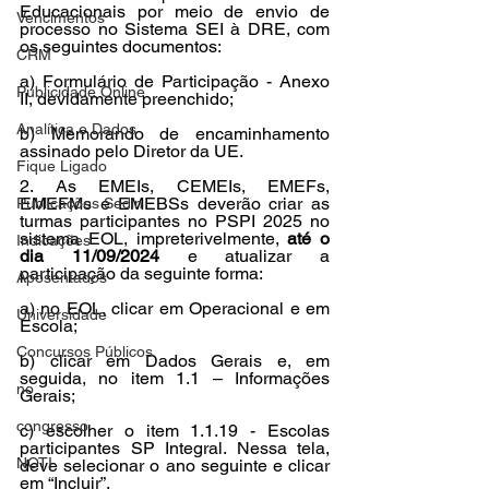
Educacionais por meio de envio de 
Vencimentos
processo no Sistema SEI à DRE, com 
os seguintes documentos:
CRM
a) Formulário de Participação - Anexo 
Publicidade Online
II, devidamente preenchido;
Analítica e Dados
b) Memorando de encaminhamento 
assinado pelo Diretor da UE.
Fique Ligado
2. As EMEIs, CEMEIs, EMEFs, 
EMEFMs e EMEBSs deverão criar as 
Publicações Sedin
turmas participantes no PSPI 2025 no 
sistema EOL, impreterivelmente,
 até o 
Indicações
dia 11/09/2024
 e atualizar a 
participação da seguinte forma:
Aposentados
a) no EOL, clicar em Operacional e em 
Universidade
Escola;
Concursos Públicos
b) clicar em Dados Gerais e, em 
seguida, no item 1.1 – Informações 
no
Gerais;
congresso
c) escolher o item 1.1.19 - Escolas 
participantes SP Integral. Nessa tela, 
NOTI
deve selecionar o ano seguinte e clicar 
em “Incluir”.