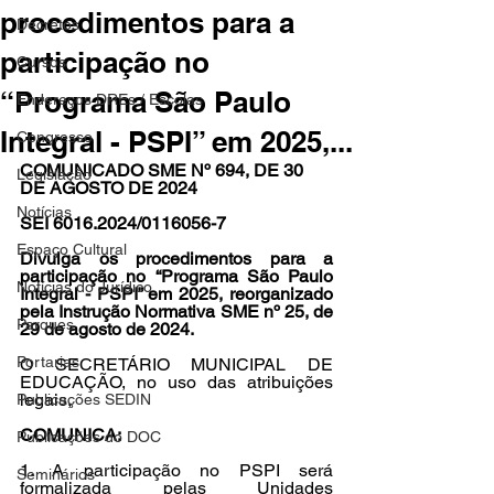
procedimentos para a
Decretos
participação no
Cursos
“Programa São Paulo
Endereços DREs / Escolas
Integral - PSPI” em 2025,...
Congresso
COMUNICADO SME Nº 694, DE 30 
Legislação
DE AGOSTO DE 2024
Notícias
SEI 6016.2024/0116056-7
Espaço Cultural
Divulga os procedimentos para a 
participação no “Programa São Paulo 
Notícias do Jurídico
Integral - PSPI” em 2025, reorganizado 
pela Instrução Normativa SME nº 25, de 
Parques
29 de agosto de 2024.
Portarias
O SECRETÁRIO MUNICIPAL DE 
EDUCAÇÃO, no uso das atribuições 
legais,
Publicações SEDIN
COMUNICA:
Publicações do DOC
1. A participação no PSPI será 
Seminários
formalizada pelas Unidades 