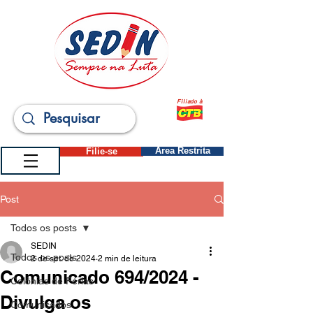
Filiado à
Filie-se
Área Restrita
Post
Todos os posts
SEDIN
Todos os posts
2 de set. de 2024
2 min de leitura
Comunicado 694/2024 -
Colônias de Férias
Divulga os
Comunicados