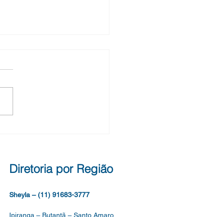
ocação 15/2026 -
lha de vaga- Fase
encial do Concurso de
OCAÇÃO SME Nº 14, DE
E AGOSTO DE 2026. SEI
.2026/0056091-3
CURSO DE INGRESSO
A PROVIMENTO DE
OS VAGOS DE AUXILIAR
ICO DE EDUCAÇÃO, DO
RO DE APOIO À
Diretoria por Região
CAÇÃO, DO QUADRO
Sheyla – (11) 91683-3777
Ipiranga – Butantã – Santo Amaro