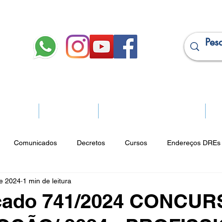
JURÍDICO
APOSENTADOS
PROJEÇÃO DE APOSENTADORIA
Ma
Comunicados
Decretos
Cursos
Endereços DREs 
de 2024
1 min de leitura
ço Cultural
Notícias do Jurídico
Parques
Portarias
cado 741/2024 CONCU
ios
Vencimentos
CRM
Publicidade Online
Analít