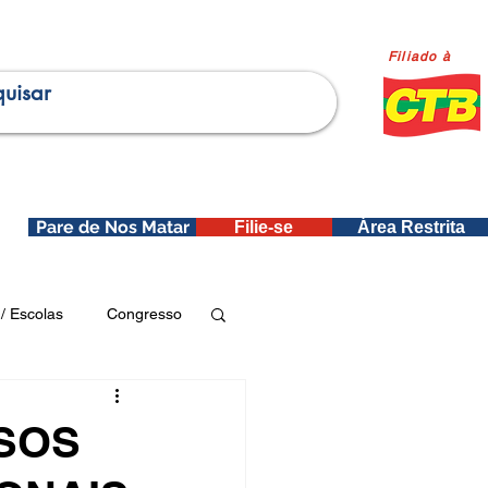
Filiado à
Pare de Nos Matar
Filie-se
Área Restrita
is
/ Escolas
Congresso
Publicações SEDIN
RSOS
ica e Dados