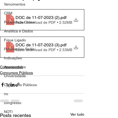
Vencimentos
CRM
DOC de 11-07-2023 (2)
.pdf
Publicidade Online
Fazer download de PDF • 2.52MB
Analítica e Dados
Fique Ligado
DOC de 11-07-2023 (3)
.pdf
Publicações Sedin
Fazer download de PDF • 2.53MB
Indicações
Comunicados
Aposentados
Concursos Públicos
Universidade
Concursos Públicos
no
congresso
NOTI
Ver tudo
Posts recentes