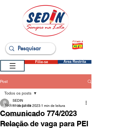
Filiado à
Filie-se
Área Restrita
Post
Todos os posts
SEDIN
Todos os posts
11 de jul. de 2023
1 min de leitura
Comunicado 774/2023
Colônias de Férias
Relação de vaga para PEI
Comunicados