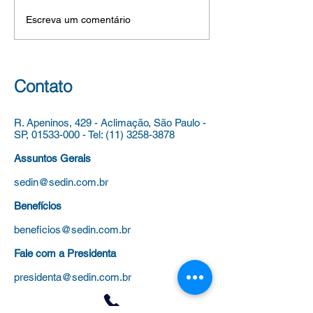
Possibilidades de
SECRETÁRIO MUNICIPAL
6016.2026/005609
Escreva um comentário
Implementação".
DE EDUCAÇÃO, conforme o
CONCURSO DE 
que lhe representou a
PARA PROVIMEN
Diretora da Divisão de
CARGOS VAGOS
Currículo, COMUNICA a
AUXILIAR TÉCNI
Contato
realização do ev
EDUCAÇÃO, DO
DE APOIO À ED
R. Apeninos, 429 - Aclimação,
São Paulo -
DO QUADRO
SP,
01533-000
-
Tel:
(11) 3258-3878
Assuntos Gerais
sedin@sedin.com.br
Benefícios
beneficios@sedin.com.br
Fale com a Presidenta
presidenta@sedin.com.br