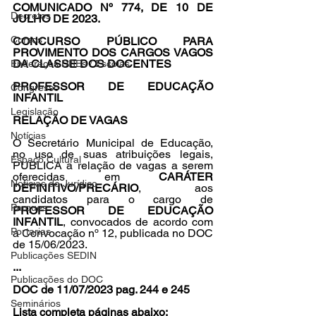
COMUNICADO Nº 774, DE 10 DE 
Decretos
JULHO DE 2023. 
Cursos
CONCURSO PÚBLICO PARA 
PROVIMENTO DOS CARGOS VAGOS 
DA CLASSE DOS DOCENTES 
Endereços DREs / Escolas
PROFESSOR DE EDUCAÇÃO 
Congresso
INFANTIL 
Legislação
RELAÇÃO DE VAGAS 
Notícias
O Secretário Municipal de Educação, 
no uso de suas atribuições legais, 
Espaço Cultural
PUBLICA a relação de vagas a serem 
oferecidas em 
CARÁTER 
Notícias do Jurídico
DEFINITIVO/PRECÁRIO
, aos 
candidatos para o cargo de 
Parques
PROFESSOR DE EDUCAÇÃO 
INFANTIL
, convocados de acordo com 
Portarias
a Convocação nº 12, publicada no DOC 
de 15/06/2023.
Publicações SEDIN
...
Publicações do DOC
DOC de 11/07/2023 pag. 244 e 245
Seminários
Lista completa páginas abaixo: