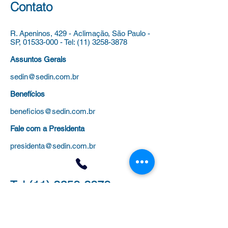
AUXILIAR TÉCNICO DE
PROFESSOR DE
Contato
EDUCAÇÃO, DO QUADRO
EDUCAÇÃO INFAN
DE APOIO À EDUCAÇÃO,
QUADRO DO MAG
R. Apeninos, 429 - Aclimação,
São Paulo -
DO QUADRO
DO QUADRO DO
SP,
01533-000
-
Tel:
(11) 3258-3878
Assuntos Gerais
sedin@sedin.com.br
Benefícios
beneficios@sedin.com.br
Fale com a Presidenta
presidenta@sedin.com.br
Tel
(11) 3258-3878
para:
Administrativo (Filiação, Cursos,
Certificados)