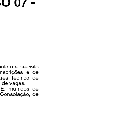
 07 -
rsos Públicos
no
nforme previsto 
scrições e de 
ares Técnico de 
a de vagas.
E, munidos de 
 Consolação, de 