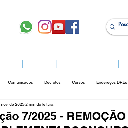
JURÍDICO
APOSENTADOS
PROJEÇÃO DE APOSENTADORIA
Ma
Comunicados
Decretos
Cursos
Endereços DREs 
 nov. de 2025
2 min de leitura
ço Cultural
Notícias do Jurídico
Parques
Portarias
ção 7/2025 - REMOÇÃO 
ios
Vencimentos
CRM
Publicidade Online
Analít