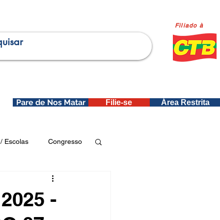
Filiado à
Pare de Nos Matar
Filie-se
Área Restrita
is
/ Escolas
Congresso
Publicações SEDIN
2025 -
ica e Dados