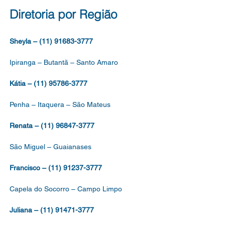
RO DE APOIO À
Diretoria por Região
CAÇÃO, DO QUADRO
Sheyla – (11) 91683-3777
Ipiranga – Butantã – Santo Amaro
Kátia – (11) 95786-3777
Penha – Itaquera – São Mateus
Renata – (11) 96847-3777
São Miguel – Guaianases
Francisco – (11) 91237-3777
Capela do Socorro – Campo Limpo
Juliana – (11) 91471-3777