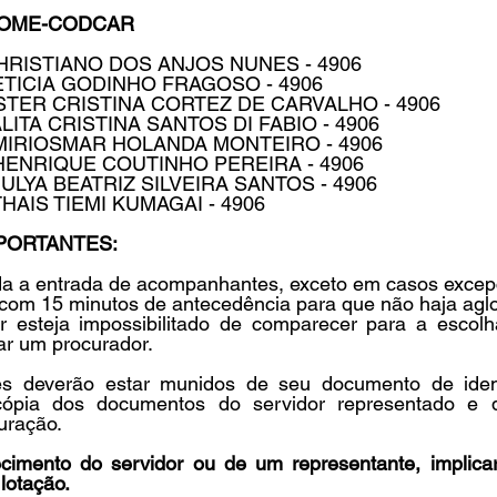
NOME-CODCAR
- CHRISTIANO DOS ANJOS NUNES - 4906
- LETICIA GODINHO FRAGOSO - 4906
- ESTER CRISTINA CORTEZ DE CARVALHO - 4906
 TALITA CRISTINA SANTOS DI FABIO - 4906
 - MIRIOSMAR HOLANDA MONTEIRO - 4906
 - HENRIQUE COUTINHO PEREIRA - 4906
- JULYA BEATRIZ SILVEIRA SANTOS - 4906
- THAIS TIEMI KUMAGAI - 4906
PORTANTES:
ida a entrada de acompanhantes, exceto em casos excep
com 15 minutos de antecedência para que não haja agl
 esteja impossibilitado de comparecer para a escolha
r um procurador.
s deverão estar munidos de seu documento de identif
 cópia dos documentos do servidor representado e d
uração.
imento do servidor ou de um representante, implicará
lotação.