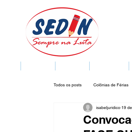
SEDIN
FIQUE LIGADO
Sedin Cultural
VIDA FUNCIONAL
Todos os posts
Colônias de Férias
isabeljuridico
19 de
Legislação
Notícias
Espa
Convoca
Publicações do DOC
Seminár