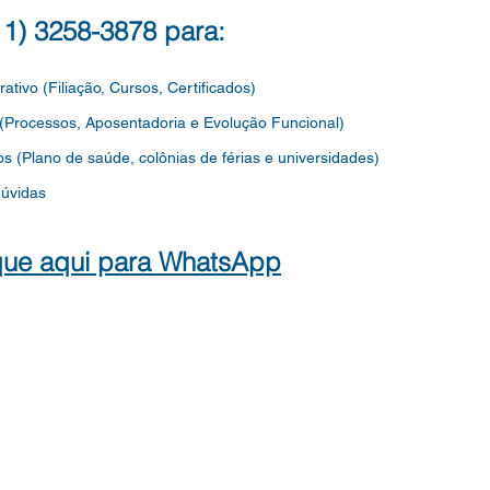
INFANTIL, DO QUADRO DO
QUAD
(11) 3258-3878 para:
MAGISTÉRIO, DO QUADRO
EDU
DOS
rativo (Filiação, Cursos, Certificados)
 (Processos, Aposentadoria e Evolução Funcional)
os
(Plano de saúde, colônias de férias e universidades)
dúvidas
que aqui para WhatsApp