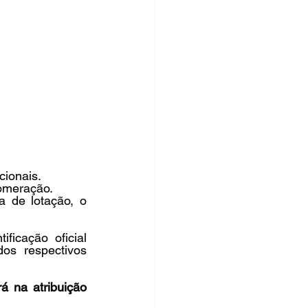
cionais.
omeração.
 de lotação, o 
icação oficial 
os respectivos 
 na atribuição 