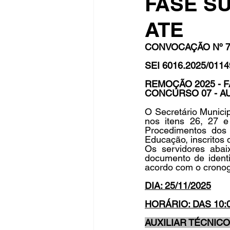
FASE S
ATE
Fique Ligado
Publicações Sed
CONVOCAÇÃO Nº 7
SEI 6016.2025/0114
congresso
NOTI
noticia
REMOÇÃO 2025 - 
CONCURSO 07 - A
O Secretário Municip
nos itens 26, 27 e
Procedimentos dos
Educação, inscritos 
Os servidores aba
documento de identif
acordo com o cronog
DIA: 25/11/2025
HORÁRIO: DAS 10:0
AUXILIAR TÉCNIC