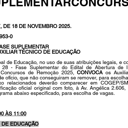
UPLEMENTARCONCURSO
in
Indicações
Aposentados
Universidade
Concu
, DE 18 DE NOVEMBRO 2025.
953-0
s
FASE SUPLEMENTAR
UXILIAR TÉCNICO DE EDUCAÇÃO
al de Educação, no uso de suas atribuições legais, e co
 28 - Fase Suplementar do Edital de Abertura de In
 Concursos de Remoção 2025, 
CONVOCA
 os Auxili
de ofício, que não conseguiram se remover, para escolh
ixo relacionados deverão comparecer em COGEP/SM
icação oficial original com foto, à Av. Angélica 2.606,
rama abaixo especificado, para escolha de vagas.
0 ÀS 11:00
O DE EDUCAÇÃO