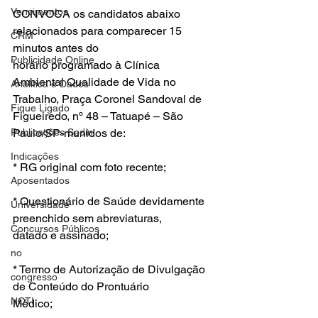
Vencimentos
CONVOCA os candidatos abaixo 
relacionados para comparecer 15 
CRM
minutos antes do
Publicidade Online
horário programado à Clínica 
Ambiental Qualidade de Vida no 
Analítica e Dados
Trabalho, Praça Coronel Sandoval de 
Fique Ligado
Figueiredo, nº 48 – Tatuapé – São 
Publicações Sedin
Paulo/SP-munidos de: 
Indicações
* RG original com foto recente;
Aposentados
* Questionário de Saúde devidamente 
Universidade
preenchido sem abreviaturas,
Concursos Públicos
datado e assinado;
no
* Termo de Autorização de Divulgação 
congresso
de Conteúdo do Prontuário
NOTI
Médico;