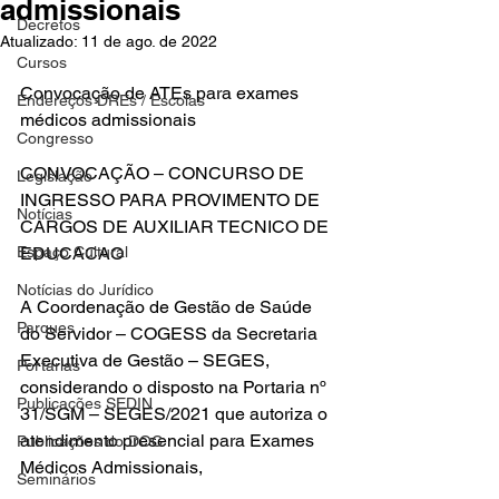
admissionais
Decretos
Atualizado:
11 de ago. de 2022
Cursos
Convocação de ATEs para exames 
Endereços DREs / Escolas
médicos admissionais
Congresso
CONVOCAÇÃO – CONCURSO DE 
Legislação
INGRESSO PARA PROVIMENTO DE 
Notícias
CARGOS DE AUXILIAR TECNICO DE 
Espaço Cultural
EDUCACAO 
Notícias do Jurídico
A Coordenação de Gestão de Saúde 
Parques
do Servidor – COGESS da Secretaria
Executiva de Gestão – SEGES, 
Portarias
considerando o disposto na Portaria nº 
Publicações SEDIN
31/SGM – SEGES/2021 que autoriza o 
atendimento presencial para Exames 
Publicações do DOC
Médicos Admissionais, 
Seminários