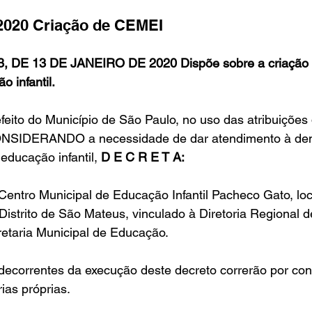
/2020 Criação de CEMEI
in
Indicações
Aposentados
Universidade
Concu
 DE 13 DE JANEIRO DE 2020 Dispõe sobre a criação d
 infantil.
s
to do Município de São Paulo, no uso das atribuições 
,CONSIDERANDO a necessidade de dar atendimento à d
educação infantil, 
D E C R E T A:
o Centro Municipal de Educação Infantil Pacheco Gato, lo
Distrito de São Mateus, vinculado à Diretoria Regional 
etaria Municipal de Educação.
decorrentes da execução deste decreto correrão por con
ias próprias.