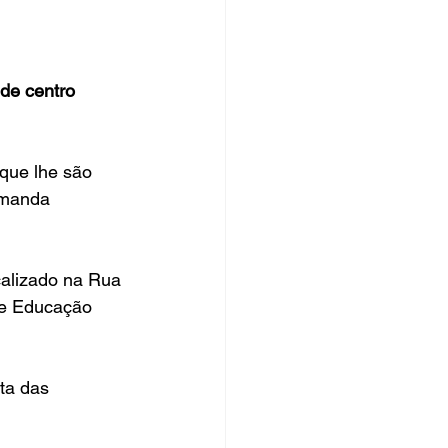
rsos Públicos
no
e centro 
que lhe são 
emanda 
calizado na Rua 
de Educação 
ta das 