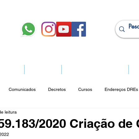
JURÍDICO
APOSENTADOS
PROJEÇÃO DE APOSENTADORIA
Ma
Comunicados
Decretos
Cursos
Endereços DREs 
e leitura
ço Cultural
Notícias do Jurídico
Parques
Portarias
59.183/2020 Criação de
 2022
ios
Vencimentos
CRM
Publicidade Online
Analít