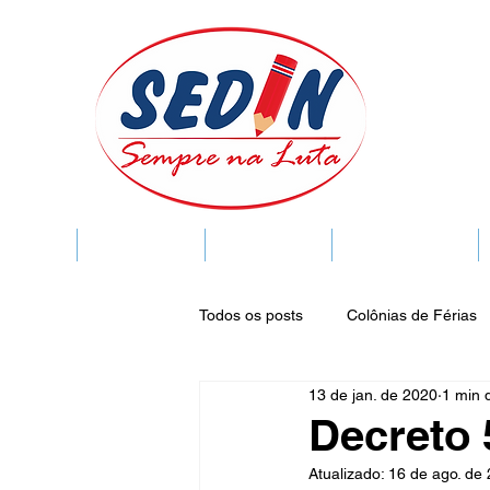
SEDIN
FIQUE LIGADO
Sedin Cultural
VIDA FUNCIONAL
Todos os posts
Colônias de Férias
13 de jan. de 2020
1 min d
Legislação
Notícias
Espa
Decreto 
Atualizado:
16 de ago. de
Publicações do DOC
Seminár