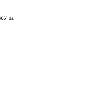
66º da 
o