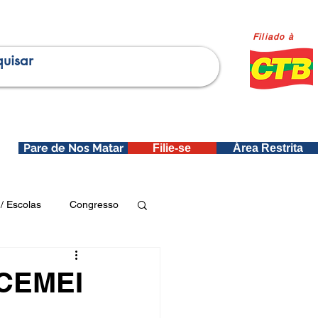
Filiado à
Pare de Nos Matar
Filie-se
Área Restrita
is
/ Escolas
Congresso
Publicações SEDIN
 CEMEI
ica e Dados