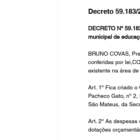
Decreto 59.183
Fique Ligado
Publicações Sed
DECRETO Nº 59.183,
municipal de educação
congresso
NOTI
noticia
BRUNO COVAS, Prefei
conferidas por lei
existente na área de 
Art. 1º Fica criado 
Pacheco Gato, nº 2, 
São Mateus, da Secr
Art. 2º As despesas 
dotações orçamentár