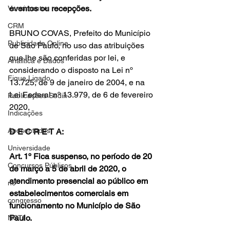
eventos ou recepções.
Vencimentos
CRM
BRUNO COVAS, Prefeito do Município 
Publicidade Online
de São Paulo, no uso das atribuições 
que lhe são conferidas por lei, e 
Analítica e Dados
considerando o disposto na Lei nº 
Fique Ligado
13.725, de 9 de janeiro de 2004, e na 
Lei Federal nº 13.979, de 6 de fevereiro 
Publicações Sedin
2020,
Indicações
Aposentados
D E C R E T A:
Universidade
Art. 1º Fica suspenso, no período de 20 
Concursos Públicos
de março a 5 de abril de 2020, o 
atendimento presencial ao público em 
no
estabelecimentos comerciais em 
congresso
funcionamento no Município de São 
Paulo.
NOTI