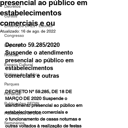
presencial ao público em
Decretos
estabelecimentos
Cursos
comerciais e ou
Endereços DREs / Escolas
Atualizado:
16 de ago. de 2022
Congresso
Decreto 59.285/2020 
Legislação
Suspende o atendimento 
Notícias
presencial ao público em 
Espaço Cultural
estabelecimentos 
Notícias do Jurídico
comerciais e outras
Parques
DECRETO Nº 59.285, DE 18 DE 
Portarias
MARÇO DE 2020 Suspende o 
Publicações SEDIN
atendimento presencial ao público em 
estabelecimentos comerciais e 
Publicações do DOC
o funcionamento de casas noturnas e 
Seminários
outras voltados à realização de festas 