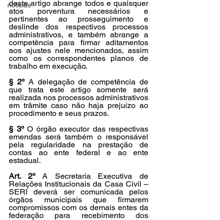
deste artigo abrange todos e quaisquer 
noticias
atos porventura necessários e 
pertinentes ao prosseguimento e 
deslinde dos respectivos processos 
administrativos, e também abrange a 
competência para firmar aditamentos 
aos ajustes nele mencionados, assim 
como os correspondentes planos de 
trabalho em execução.
§ 2º
 A delegação de competência de 
que trata este artigo somente será 
realizada nos processos administrativos 
em trâmite caso não haja prejuízo ao 
procedimento e seus prazos.
§ 3º 
O órgão executor das respectivas 
emendas será também o responsável 
pela regularidade na prestação de 
contas ao ente federal e ao ente 
estadual.
Art. 2º
 A Secretaria Executiva de 
Relações Institucionais da Casa Civil – 
SERI deverá ser comunicada pelos 
órgãos municipais que firmarem 
compromissos com os demais entes da 
federação para recebimento dos 