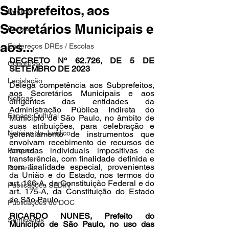
Subprefeitos, aos
Decretos
Secretários Municipais e
Cursos
aos...
Endereços DREs / Escolas
DECRETO Nº 62.726, DE 5 DE 
Congresso
SETEMBRO DE 2023
Legislação
Delega competência aos Subprefeitos, 
aos Secretários Municipais e aos 
Notícias
dirigentes das entidades da 
Administração Pública Indireta do 
Espaço Cultural
Município de São Paulo, no âmbito de 
suas atribuições, para celebração e 
Notícias do Jurídico
gerenciamento de instrumentos que 
envolvam recebimento de recursos de 
emendas individuais impositivas de 
Parques
transferência, com finalidade definida e 
com finalidade especial, provenientes 
Portarias
da União e do Estado, nos termos do 
art. 166-A, da Constituição Federal e do 
Publicações SEDIN
art. 175-A, da Constituição do Estado 
de São Paulo.
Publicações do DOC
RICARDO NUNES, Prefeito do 
Seminários
Município de São Paulo, no uso das 