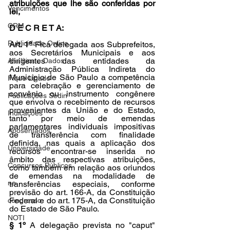
atribuições que lhe são conferidas por 
Vencimentos
lei,
CRM
D E C R E T A:
Publicidade Online
Art. 1º 
Fica delegada aos Subprefeitos, 
aos Secretários Municipais e aos 
dirigentes das entidades da 
Analítica e Dados
Administração Pública Indireta do 
Município de São Paulo a competência 
Fique Ligado
para celebração e gerenciamento de 
convênio ou instrumento congênere 
Publicações Sedin
que envolva o recebimento de recursos 
provenientes da União e do Estado, 
Indicações
tanto por meio de emendas 
parlamentares individuais impositivas 
Aposentados
de transferência com finalidade 
definida, nas quais a aplicação dos 
Universidade
recursos encontrar-se inserida no 
âmbito das respectivas atribuições, 
Concursos Públicos
como também em relação aos oriundos 
de emendas na modalidade de 
no
transferências especiais, conforme 
previsão do art. 166-A, da Constituição 
Federal e do art. 175-A, da Constituição 
congresso
do Estado de São Paulo.
NOTI
§ 1º
 A delegação prevista no "caput" 