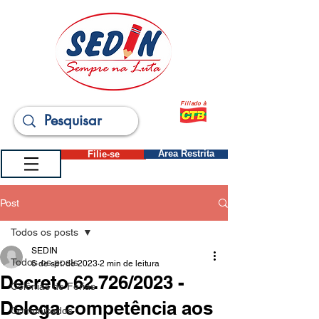
Filiado à
Filie-se
Área Restrita
Post
Todos os posts
SEDIN
Todos os posts
6 de set. de 2023
2 min de leitura
Decreto 62.726/2023 -
Colônias de Férias
Delega competência aos
Comunicados