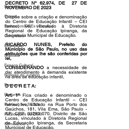
DECRETO Nº 62.974, DE  27 DE 
Decretos
NOVEMBRO DE 2023
Cursos
Dispõe sobre a criação e denominação 
do Centro de Educação Infantil – CEI 
Ismael Ivo, vinculado à Diretoria 
Endereços DREs / Escolas
Regional de Educação Ipiranga, da 
Secretaria Municipal de Educação.
Congresso
RICARDO NUNES, Prefeito do 
Legislação
Município de São Paulo, no uso das 
atribuições que lhe são conferidas por 
Notícias
lei,
Espaço Cultural
CONSIDERANDO 
a necessidade de 
dar atendimento à demanda existente 
Notícias do Jurídico
na área de educação infantil,
Parques
D E C R E T A:
Portarias
Art. 1º 
Fica criado e denominado o 
Centro de Educação Infantil – CEI 
Ismael Ivo, situado na Rua Porto dos 
Publicações SEDIN
Gaúchos, 181, Vila Ema, São Paulo - 
SP, CEP 03283-070, Distrito de São 
Publicações do DOC
Lucas, vinculado à Diretoria Regional 
de Educação Ipiranga, da Secretaria 
Seminários
Municipal de Educação.