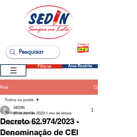
Filiado à
Filie-se
Área Restrita
Post
Todos os posts
SEDIN
Todos os posts
28 de nov. de 2023
1 min de leitura
Decreto 62.974/2023 -
Colônias de Férias
Denominação de CEI
Comunicados