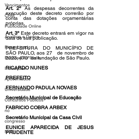
Vencimentos
Art. 2º 
As despesas decorrentes da 
execução deste decreto correrão por 
CRM
conta das dotações orçamentárias 
próprias.
Publicidade Online
Art. 3º 
Este decreto entrará em vigor na 
Analítica e Dados
data de sua publicação.
Fique Ligado
PREFEITURA DO MUNICÍPIO DE 
SÃO PAULO, aos 27   de novembro de 
2023, 470º da fundação de São Paulo.
Publicações Sedin
RICARDO NUNES
Indicações
PREFEITO
Aposentados
FERNANDO PADULA NOVAES
Universidade
Secretário Municipal de Educação
Concursos Públicos
FABRICIO COBRA ARBEX
no
Secretário Municipal da Casa Civil
congresso
EUNICE APARECIDA DE JESUS 
NOTI
PRUDENTE