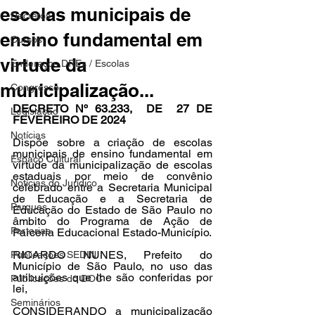
escolas municipais de
Decretos
ensino fundamental em
Cursos
virtude da
Endereços DREs / Escolas
municipalização...
Congresso
DECRETO Nº 63.233,  DE  27 DE 
Legislação
FEVEREIRO DE 2024
Notícias
Dispõe sobre a criação de escolas 
municipais de ensino fundamental em 
Espaço Cultural
virtude da municipalização de escolas 
estaduais por meio de convênio 
Notícias do Jurídico
celebrado entre a Secretaria Municipal 
de Educação e a Secretaria de 
Parques
Educação do Estado de São Paulo no 
âmbito do Programa de Ação de 
Portarias
Parceria Educacional Estado-Município.
RICARDO NUNES, Prefeito do 
Publicações SEDIN
Município de São Paulo, no uso das 
atribuições que lhe são conferidas por 
Publicações do DOC
lei,
Seminários
CONSIDERANDO a municipalização 