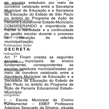
de escolas estaduais por meio de 
Vencimentos
convênio celebrado entre a Secretaria 
Municipal de Educação e a Secretaria 
CRM
da Educação do Estado de São Paulo 
no âmbito do Programa de Ação de 
Publicidade Online
Parceria Educacional Estado-Munícipio;
CONSIDERANDO a importância de 
Analítica e Dados
manter a identidade e a continuidade 
da gestão escolar durante o processo 
Fique Ligado
de transição da referida 
municipalização;
Publicações Sedin
D E C R E T A:
Indicações
Art. 1º Ficam criadas as seguintes 
escolas municipais de ensino 
Aposentados
fundamental, correspondentes às 
escolas estaduais municipalizadas por 
Universidade
meio de convênio celebrado entre a 
Secretaria Municipal de Educação e a 
Concursos Públicos
Secretaria de Educação do Estado de 
São Paulo no âmbito do Programa de 
no
Ação de Parceria Educacional Estado-
Município:
congresso
I – Escola Municipal de Ensino 
NOTI
Fundamental – EMEF Professora 
Adalgiza Segurado da Silveira, situada 