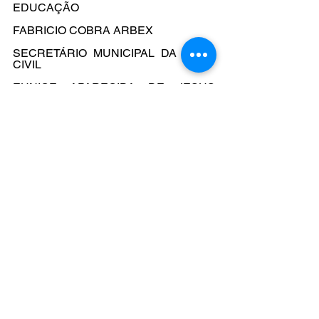
EDUCAÇÃO
FABRICIO COBRA ARBEX
SECRETÁRIO MUNICIPAL DA CASA 
CIVIL
EUNICE APARECIDA DE JESUS 
PRUDENTE
SECRETÁRIA MUNICIPAL DE 
JUSTIÇA
EDSON APARECIDO DOS SANTOS
SECRETÁRIO DO GOVERNO 
MUNICIPAL
Publicado na Secretaria do Governo 
Municipal, em 27 de fevereiro de 2024.
DOC de 28/02/2024 pag. 07 e 08
Decretos