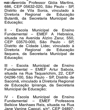
na Avenida Professor Gióia Martins, 
noticias
686, CEP 05632-020, São Paulo - SP, 
Distrito de Vila Sonia, vinculado à 
Diretoria Regional de Educação 
Butantã, da Secretaria Municipal de 
Educação;
II - Escola Municipal de Ensino 
Fundamental – EMEF A Hebraica, 
situada na Avenida Alziro Zarur, 550, 
CEP 03570-000, São Paulo - SP, 
Distrito de Cidade Líder, vinculado à 
Diretoria Regional de Educação 
Itaquera, da Secretaria Municipal de 
Educação;
III - Escola Municipal de Ensino 
Fundamental – EMEF Artur Saboia, 
situada na Rua Taquarichim, 22, CEP 
04296-100, São Paulo - SP, Distrito de 
Sacomã, vinculado à Diretoria Regional 
de Educação Ipiranga, da Secretaria 
Municipal de Educação;
IV - Escola Municipal de Ensino 
Fundamental – EMEF Professora 
Belkice Manhaes Reis, situada na Rua 
Jane Vanine Capozi, s/nº, CEP 04897-