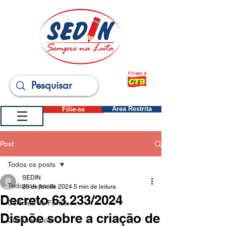
Filiado à
Filie-se
Área Restrita
Post
Todos os posts
SEDIN
Todos os posts
28 de fev. de 2024
5 min de leitura
Decreto 63.233/2024
Colônias de Férias
Dispõe sobre a criação de
Comunicados