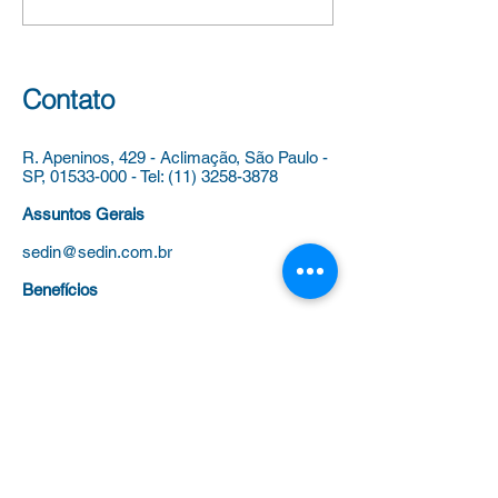
Educação Infantil – CEI Luis
dependências dos
Fernando Verissimo,
estabelecimentos
vinculado à Diretoria
Municipal de Ensi
Regional de Educação
vistas ao pleito de
Contato
Capela do Socor
outubro de
R. Apeninos, 429 - Aclimação,
São Paulo -
SP,
01533-000
-
Tel:
(11) 3258-3878
Assuntos Gerais
sedin@sedin.com.br
Benefícios
beneficios@sedin.com.br
Fale com a Presidenta
presidenta@sedin.com.br
Tel
(11) 3258-3878
para: