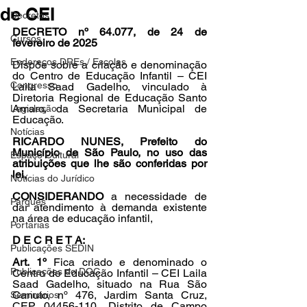
de CEI
Decretos
DECRETO nº 64.077, de 24 de 
Cursos
fevereiro de 2025
Endereços DREs / Escolas
Dispõe sobre a criação e denominação 
do Centro de Educação Infantil – CEI 
Congresso
Laila Saad Gadelho, vinculado à 
Diretoria Regional de Educação Santo 
Amaro, da Secretaria Municipal de 
Legislação
Educação.
Notícias
RICARDO NUNES, Prefeito do 
Município de São Paulo, no uso das 
Espaço Cultural
atribuições que lhe são conferidas por 
lei,
Notícias do Jurídico
CONSIDERANDO 
a necessidade de 
Parques
dar atendimento à demanda existente 
na área de educação infantil,
Portarias
D E C R E T A:
Publicações SEDIN
Art. 1º 
Fica criado e denominado o 
Publicações do DOC
Centro de Educação Infantil – CEI Laila 
Saad Gadelho, situado na Rua São 
Canuto, nº 476, Jardim Santa Cruz, 
Seminários
CEP 04456-110, Distrito de Campo 