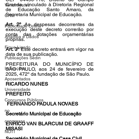
Grande, vinculado à Diretoria Regional 
Vencimentos
de Educação Santo Amaro, da 
Secretaria Municipal de Educação.
CRM
Art. 2º 
As despesas decorrentes da 
Publicidade Online
execução deste decreto correrão por 
conta das dotações orçamentárias 
Analítica e Dados
próprias.
Fique Ligado
Art. 3º 
Este decreto entrará em vigor na 
data de sua publicação.
Publicações Sedin
PREFEITURA DO MUNICÍPIO DE 
Indicações
SÃO PAULO, aos 24 de fevereiro de 
2025, 472º da fundação de São Paulo.
Aposentados
RICARDO NUNES
Universidade
PREFEITO
Concursos Públicos
FERNANDO PADULA NOVAES
no
Secretário Municipal de Educação
congresso
ENRICO VAN BLARCUM DE GRAAFF 
MISASI
NOTI
Secretário Municipal da Casa Civil