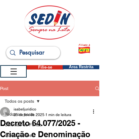
Filiado à
Filie-se
Área Restrita
Post
Todos os posts
isabeljuridico
Todos os posts
25 de fev. de 2025
1 min de leitura
Decreto 64.077/2025 -
Colônias de Férias
Criação e Denominação
Comunicados