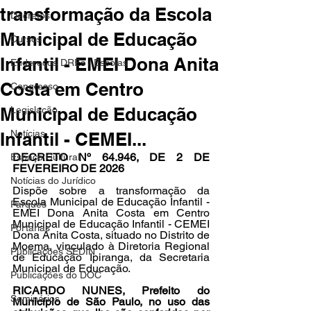
transformação da Escola
Decretos
Municipal de Educação
Cursos
Infantil - EMEI Dona Anita
Endereços DREs / Escolas
Costa em Centro
Congresso
Municipal de Educação
Legislação
Notícias
Infantil - CEMEI...
DECRETO Nº 64.946, DE 2 DE 
Espaço Cultural
FEVEREIRO DE 2026
Notícias do Jurídico
Dispõe sobre a transformação da 
Escola Municipal de Educação Infantil - 
Parques
EMEI Dona Anita Costa em Centro 
Municipal de Educação Infantil - CEMEI 
Portarias
Dona Anita Costa, situado no Distrito de 
Moema, vinculado à Diretoria Regional 
Publicações SEDIN
de Educação Ipiranga, da Secretaria 
Municipal de Educação.
Publicações do DOC
RICARDO NUNES, Prefeito do 
Seminários
Município de São Paulo, no uso das 