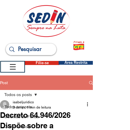
Filiado à
Filie-se
Área Restrita
Post
Todos os posts
isabeljuridico
Todos os posts
3 de fev.
1 min de leitura
Decreto 64.946/2026
Colônias de Férias
Dispõe sobre a
Comunicados