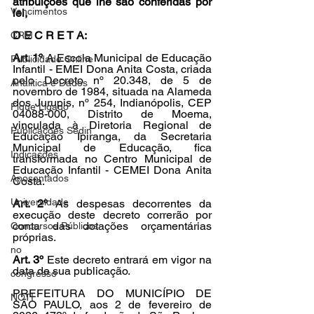
atribuições que lhe são conferidas por 
Vencimentos
lei,
D E C R E T A:
CRM
Art. 1º 
A Escola Municipal de Educação 
Publicidade Online
Infantil - EMEI Dona Anita Costa, criada 
pelo Decreto nº 20.348, de 5 de 
Analítica e Dados
novembro de 1984, situada na Alameda 
dos Jurupis, nº 254, Indianópolis, CEP 
Fique Ligado
04088-000, Distrito de Moema, 
vinculada à Diretoria Regional de 
Publicações Sedin
Educação Ipiranga, da Secretaria 
Municipal de Educação, fica 
Indicações
transformada no Centro Municipal de 
Educação Infantil - CEMEI Dona Anita 
Aposentados
Costa.
Universidade
Art. 2º 
As despesas decorrentes da 
execução deste decreto correrão por 
conta das dotações orçamentárias 
Concursos Públicos
próprias.
no
Art. 3º 
Este decreto entrará em vigor na 
data de sua publicação.
congresso
PREFEITURA DO MUNICÍPIO DE 
NOTI
SÃO PAULO, aos 2 de feverei
ro
 de 