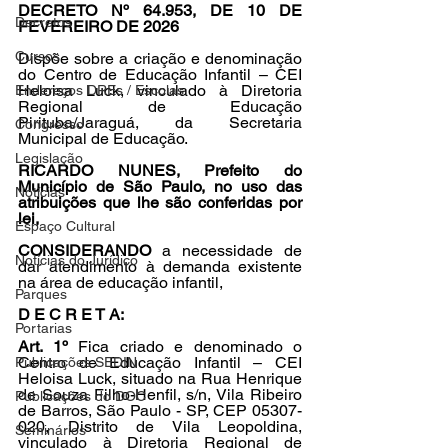
DECRETO Nº 64.953, DE 10 DE 
Decretos
FEVEREIRO DE 2026
Cursos
Dispõe sobre a criação e denominação 
do Centro de Educação Infantil – CEI 
Heloisa Luck, vinculado à Diretoria 
Endereços DREs / Escolas
Regional de Educação 
Pirituba/Jaraguá, da Secretaria 
Congresso
Municipal de Educação.
Legislação
RICARDO NUNES, Prefeito do 
Município de São Paulo, no uso das 
Notícias
atribuições que lhe são conferidas por 
lei,
Espaço Cultural
CONSIDERANDO 
a necessidade de 
Notícias do Jurídico
dar atendimento à demanda existente 
na área de educação infantil,
Parques
D E C R E T A:
Portarias
Art. 1º 
Fica criado e denominado o 
Centro de Educação Infantil – CEI 
Publicações SEDIN
Heloisa Luck, situado na Rua Henrique 
de Souza Filho-Henfil, s/n, Vila Ribeiro 
Publicações do DOC
de Barros, São Paulo - SP, CEP 05307-
020, Distrito de Vila Leopoldina, 
Seminários
vinculado à Diretoria Regional de 