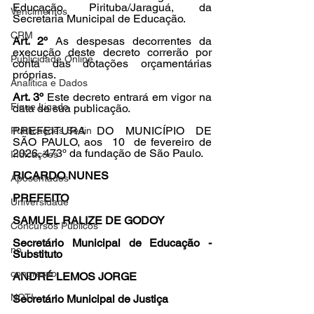
Educação Pirituba/Jaraguá, da 
Vencimentos
Secretaria Municipal de Educação.
CRM
Art. 2º 
As despesas decorrentes da 
execução deste decreto correrão por 
Publicidade Online
conta das dotações orçamentárias 
próprias.
Analítica e Dados
Art. 3º 
Este decreto entrará em vigor na 
Fique Ligado
data de sua publicação.
PREFEITURA DO MUNICÍPIO DE 
Publicações Sedin
SÃO PAULO, aos  
10  
de fevereiro de 
2026, 473º da fundação de São Paulo.
Indicações
RICARDO NUNES
Aposentados
PREFEITO
Universidade
SAMUEL RALIZE DE GODOY
Concursos Públicos
Secretário Municipal de Educação - 
no
Substituto
congresso
ANDRÉ LEMOS JORGE
NOTI
Secretário Municipal de Justiça