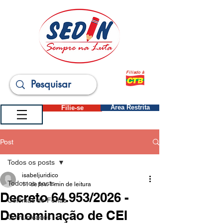
Filiado à
Filie-se
Área Restrita
Post
Todos os posts
isabeljuridico
Todos os posts
11 de fev.
1 min de leitura
Decreto 64.953/2026 -
Colônias de Férias
Denominação de CEI
Comunicados