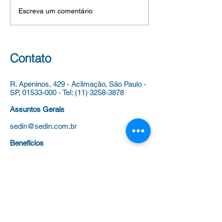
Rede Municipal
denominação do Centro de
Eleitoral servidore
Escreva um comentário
Ensino,...
Educação Infantil – CEI Luis
dependências dos
Fernando Verissimo,
estabelecimentos
vinculado à Diretoria
Municipal de Ensi
Regional de Educação
vistas ao pleito de
Contato
Capela do Socor
outubro de
R. Apeninos, 429 - Aclimação,
São Paulo -
SP,
01533-000
-
Tel:
(11) 3258-3878
Assuntos Gerais
sedin@sedin.com.br
Benefícios
beneficios@sedin.com.br
Fale com a Presidenta
presidenta@sedin.com.br