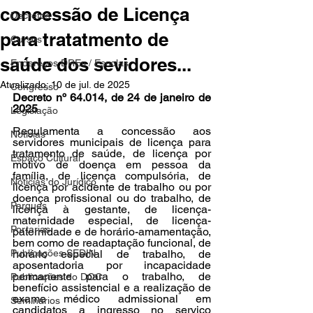
concessão de Licença
Decretos
para tratatmento de
Cursos
saúde dos sevidores...
Endereços DREs / Escolas
Atualizado:
10 de jul. de 2025
Congresso
Decreto nº 64.014, de 24 de janeiro de 
2025
Legislação
Regulamenta a concessão aos 
Notícias
servidores municipais de licença para 
tratamento de saúde, de licença por 
Espaço Cultural
motivo de doença em pessoa da 
família, de licença compulsória, de 
Notícias do Jurídico
licença por acidente de trabalho ou por 
doença profissional ou do trabalho, de 
Parques
licença à gestante, de licença-
maternidade especial, de licença-
Portarias
paternidade e de horário-amamentação, 
bem como de readaptação funcional, de 
Publicações SEDIN
horário especial de trabalho, de 
aposentadoria por incapacidade 
permanente para o trabalho, de 
Publicações do DOC
benefício assistencial e a realização de 
exame médico admissional em 
Seminários
candidatos a ingresso no serviço 