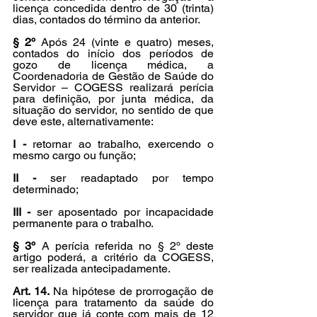
licença concedida dentro de 30 (trinta) 
dias, contados do término da anterior.
§ 2º
 Após 24 (vinte e quatro) meses, 
contados do início dos períodos de 
gozo de licença médica, a 
Coordenadoria de Gestão de Saúde do 
Servidor – COGESS realizará perícia 
para definição, por junta médica, da 
situação do servidor, no sentido de que 
deve este, alternativamente:
I -
 retornar ao trabalho, exercendo o 
mesmo cargo ou função;
II -
 ser readaptado por tempo 
determinado;
III -
 ser aposentado por incapacidade 
permanente para o trabalho.
§ 3º
 A perícia referida no § 2º deste 
artigo poderá, a critério da COGESS, 
ser realizada antecipadamente.
Art. 14.
 Na hipótese de prorrogação de 
licença para tratamento da saúde do 
servidor que já conte com mais de 12 