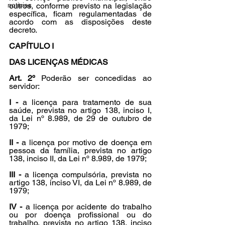
noticias
outros, conforme previsto na legislação 
específica, ficam regulamentadas de 
acordo com as disposições deste 
decreto.
CAPÍTULO I
DAS LICENÇAS MÉDICAS
Art. 2º
 Poderão ser concedidas ao 
servidor:
I -
 a licença para tratamento de sua 
saúde, prevista no artigo 138, inciso I, 
da Lei nº 8.989, de 29 de outubro de 
1979;
II -
 a licença por motivo de doença em 
pessoa da família, prevista no artigo 
138, inciso II, da Lei nº 8.989, de 1979;
III -
 a licença compulsória, prevista no 
artigo 138, inciso VI, da Lei nº 8.989, de 
1979;
IV -
 a licença por acidente do trabalho 
ou por doença profissional ou do 
trabalho, prevista no artigo 138, inciso 