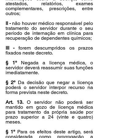
atestados, relatórios, exames 
complementares, prescrições, entre 
outros;
II - 
não houver médico responsável pelo 
tratamento do servidor durante o seu 
período de internação em clínica para 
recuperação de dependentes químicos;
III -
 forem descumpridos os prazos 
fixados neste decreto.
§ 1º
 Negada a licença médica, o 
servidor deverá reassumir suas funções 
imediatamente.
§ 2º 
Da decisão que negar a licença 
poderá o servidor interpor recurso na 
forma prevista neste decreto.
Art. 13.
 O servidor não poderá ser 
mantido em gozo de licença médica 
para tratamento da própria saúde por 
prazo superior a 24 (vinte e quatro) 
meses.
§ 1º
 Para os efeitos deste artigo, será 
considerada como prorrogação a 