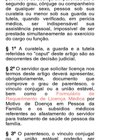
segundo grau, cônjuge ou companheiro 
de qualquer sexo, pessoa sob sua 
curatela ou menor sob sua guarda ou 
tutela, quando verificado, em perícia 
médica, ser indispensável sua 
assistência pessoal, impossível de ser 
prestada simultaneamente ao exercício 
do cargo ou função.
§ 1º
 A curatela, a guarda e a tutela 
referidas no "caput" deste artigo são as 
decorrentes de decisão judicial.
§ 2º
 O servidor que solicitar licença nos 
termos deste artigo deverá apresentar, 
obrigatoriamente, documento que 
comprove o grau de parentesco, o 
vínculo conjugal ou a união estável, 
bem como o 
Formulário de 
Requerimento de Licença Médica 
por 
Motivo de Doença em Pessoa da 
Família e os subsídios médicos 
referentes ao afastamento do servidor 
para tratamento de saúde de pessoa da 
família.
§ 3º
 O parentesco, o vínculo conjugal 
ou a união estável poderão ser 