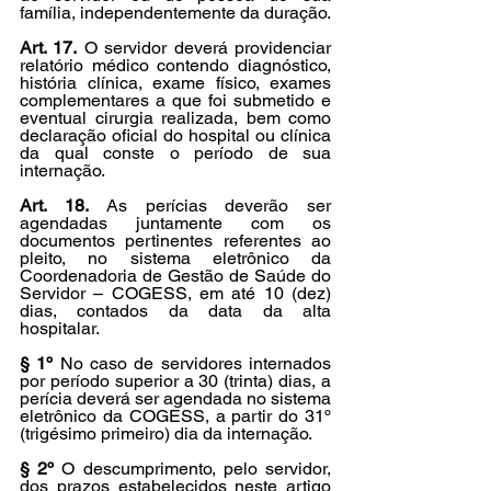
família, independentemente da duração.
Art. 17.
 O servidor deverá providenciar 
relatório médico contendo diagnóstico, 
história clínica, exame físico, exames 
complementares a que foi submetido e 
eventual cirurgia realizada, bem como 
declaração oficial do hospital ou clínica 
da qual conste o período de sua 
internação.
Art. 18.
 As perícias deverão ser 
agendadas juntamente com os 
documentos pertinentes referentes ao 
pleito, no sistema eletrônico da 
Coordenadoria de Gestão de Saúde do 
Servidor – COGESS, em até 10 (dez) 
dias, contados da data da alta 
hospitalar.
§ 1º
 No caso de servidores internados 
por período superior a 30 (trinta) dias, a 
perícia deverá ser agendada no sistema 
eletrônico da COGESS, a partir do 31º 
(trigésimo primeiro) dia da internação.
§ 2º
 O descumprimento, pelo servidor, 
dos prazos estabelecidos neste artigo 