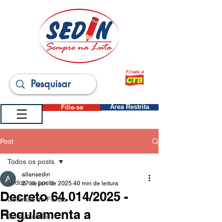
Filiado à
Filie-se
Área Restrita
Post
Todos os posts
allansedin
Todos os posts
27 de jan. de 2025
40 min de leitura
Decreto 64.014/2025 -
Colônias de Férias
Regulamenta a
Comunicados