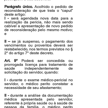
Parágrafo único.
 Acolhido o pedido de 
reconsideração de que trata o “caput” 
deste artigo:
I -
 será agendada nova data para a 
realização da perícia, não mais sendo 
cabível a apresentação de novo pedido 
de reconsideração pelo mesmo motivo; 
e
II –
 se já suspenso, o pagamento dos 
vencimentos ou proventos deverá ser 
restabelecido, nos termos previstos no § 
2º do artigo 7º deste decreto.
Art. 9º
 Poderá ser concedida ou 
prorrogada licença para tratamento de 
saúde independentemente de 
solicitação do servidor, quando:
I -
 durante o exame médico-pericial no 
servidor, o médico perito constatar a 
necessidade de seu afastamento;
II -
 durante a análise da documentação 
médica apresentada pelo servidor, 
referente à própria saúde ou à saúde de 
pessoa da família, o médico perito 