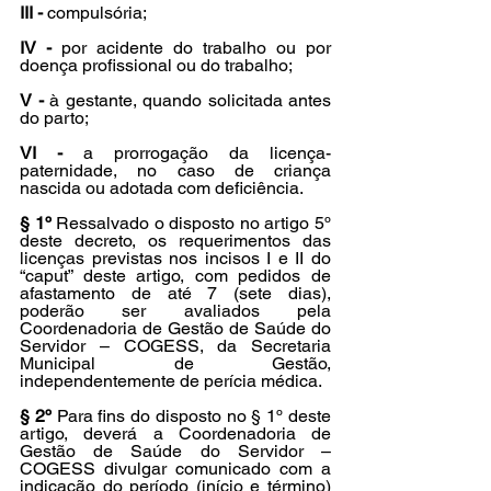
III -
 compulsória;
IV -
 por acidente do trabalho ou por 
doença profissional ou do trabalho;
V -
 à gestante, quando solicitada antes 
do parto;
VI -
 a prorrogação da licença-
paternidade, no caso de criança 
nascida ou adotada com deficiência.
§ 1º
 Ressalvado o disposto no artigo 5º 
deste decreto, os requerimentos das 
licenças previstas nos incisos I e II do 
“caput” deste artigo, com pedidos de 
afastamento de até 7 (sete dias), 
poderão ser avaliados pela 
Coordenadoria de Gestão de Saúde do 
Servidor – COGESS, da Secretaria 
Municipal de Gestão, 
independentemente de perícia médica.
§ 2º
 Para fins do disposto no § 1º deste 
artigo, deverá a Coordenadoria de 
Gestão de Saúde do Servidor – 
COGESS divulgar comunicado com a 
indicação do período (início e término) 