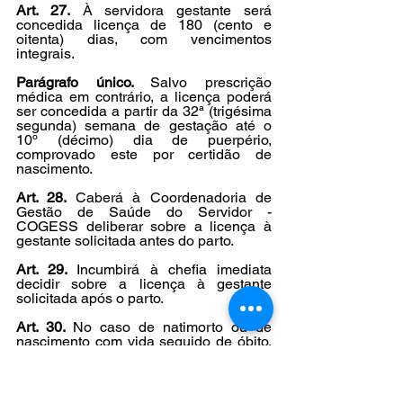
Art. 27.
 À servidora gestante será 
concedida licença de 180 (cento e 
oitenta) dias, com vencimentos 
integrais.
Parágrafo único. 
Salvo prescrição 
médica em contrário, a licença poderá 
ser concedida a partir da 32ª (trigésima 
segunda) semana de gestação até o 
10º (décimo) dia de puerpério, 
comprovado este por certidão de 
nascimento.
Art. 28. 
Caberá à Coordenadoria de 
Gestão de Saúde do Servidor - 
COGESS deliberar sobre a licença à 
gestante solicitada antes do parto.
Art. 29. 
Incumbirá à chefia imediata 
decidir sobre a licença à gestante 
solicitada após o parto.
Art. 30. 
No caso de natimorto ou de 
nascimento com vida seguido de óbito, 
poderá a servidora, a seu critério, 
mediante apresentação da respectiva 
certidão de óbito: