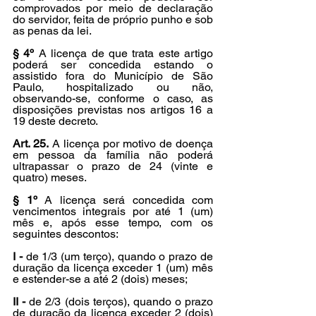
comprovados por meio de declaração 
do servidor, feita de próprio punho e sob 
as penas da lei.
§ 4º
 A licença de que trata este artigo 
poderá ser concedida estando o 
assistido fora do Município de São 
Paulo, hospitalizado ou não, 
observando-se, conforme o caso, as 
disposições previstas nos artigos 16 a 
19 deste decreto.
Art. 25.
 A licença por motivo de doença 
em pessoa da família não poderá 
ultrapassar o prazo de 24 (vinte e 
quatro) meses.
§ 1º
 A licença será concedida com 
vencimentos integrais por até 1 (um) 
mês e, após esse tempo, com os 
seguintes descontos:
I -
 de 1/3 (um terço), quando o prazo de 
duração da licença exceder 1 (um) mês 
e estender-se a até 2 (dois) meses;
II -
 de 2/3 (dois terços), quando o prazo 
de duração da licença exceder 2 (dois) 