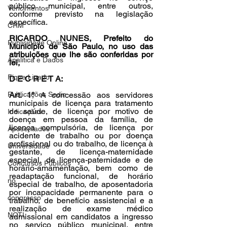
público municipal, entre outros, 
Vencimentos
conforme previsto na legislação 
específica.
CRM
RICARDO NUNES, Prefeito do 
Publicidade Online
Município de São Paulo, no uso das 
atribuições que lhe são conferidas por 
Analítica e Dados
lei,
Fique Ligado
D E C R E T A:
Publicações Sedin
Art. 1º 
A concessão aos servidores 
municipais de licença para tratamento 
de saúde, de licença por motivo de 
Indicações
doença em pessoa da família, de 
licença compulsória, de licença por 
Aposentados
acidente de trabalho ou por doença 
profissional ou do trabalho, de licença à 
Universidade
gestante, de licença-maternidade 
especial, de licença-paternidade e de 
Concursos Públicos
horário-amamentação, bem como de 
readaptação funcional, de horário 
no
especial de trabalho, de aposentadoria 
por incapacidade permanente para o 
congresso
trabalho, de benefício assistencial e a 
realização de exame médico 
NOTI
admissional em candidatos a ingresso 
no serviço público municipal, entre 