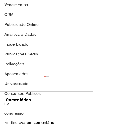
Vencimentos
CRM
Publicidade Online
Analítica e Dados
Fique Ligado
Publicações Sedin
Indicações
Aposentados
IPREM RESPONDE
SEDIN OFICIA 
Universidade
OFÍCIO DO SEDIN E
SOLICITA
DETALHA GESTÃO DOS
TRANSPARÊNC
Concursos Públicos
Em resposta ao Ofício
O SEDIN protocolo
RECURSOS
SOBRE
Comentários
no
PREVIDENCIÁRIOS
SEDIN-DJ nº 023/2026, o
INVESTIMENT
17 de junho de 20
PREVIDENCIÁR
Instituto de Previdência
ofício endereçado 
congresso
Municipal de São Paulo
Superintendência
Escreva um comentário
NOTI
(IPREM) encaminhou, no dia
(Instituto de Previ