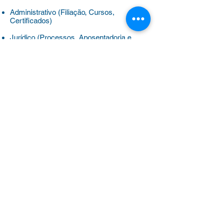
Administrativo (Filiação, Cursos,
Certificados)
Jurídico (Processos, Aposentadoria e
Evolução Funcional)
Benefícios
(Plano de saúde, colônias de
férias e universidades)
Outras dúvidas
Clique aqui para WhatsApp
Diretoria por Região
Sheyla –
(11) 91683-3777
Ipiranga – Butantã – Santo Amaro
Kátia –
(11) 95786-3777
Penha – Itaquera – São Mateus