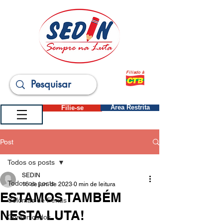
Filiado à
Filie-se
Área Restrita
Post
Todos os posts
SEDIN
Todos os posts
16 de jun. de 2023
0 min de leitura
ESTAMOS TAMBÉM
Colônias de Férias
NESTA LUTA!
Comunicados