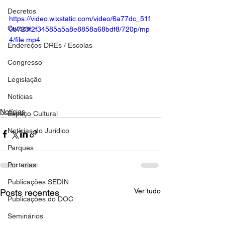
Decretos
https://video.wixstatic.com/video/6a77dc_51f
Cursos
0b723f2f34585a5a8e8858a68bdf8/720p/mp
4/file.mp4
Endereços DREs / Escolas
Congresso
Legislação
Notícias
Notícias
Espaço Cultural
Notícias do Jurídico
Parques
Portarias
Publicações SEDIN
Ver tudo
Posts recentes
Publicações do DOC
Seminários