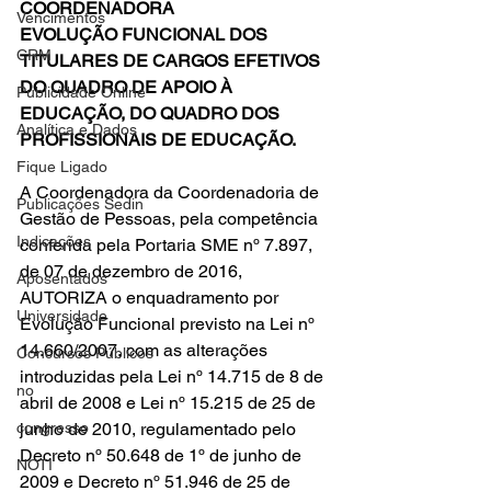
COORDENADORA
Vencimentos
EVOLUÇÃO FUNCIONAL DOS 
CRM
TITULARES DE CARGOS EFETIVOS 
DO QUADRO DE APOIO À 
Publicidade Online
EDUCAÇÃO, DO QUADRO DOS 
Analítica e Dados
PROFISSIONAIS DE EDUCAÇÃO.
Fique Ligado
A Coordenadora da Coordenadoria de 
Publicações Sedin
Gestão de Pessoas, pela competência 
Indicações
conferida pela Portaria SME nº 7.897, 
de 07 de dezembro de 2016, 
Aposentados
AUTORIZA o enquadramento por 
Universidade
Evolução Funcional previsto na Lei nº 
14.660/2007, com as alterações 
Concursos Públicos
introduzidas pela Lei nº 14.715 de 8 de 
no
abril de 2008 e Lei nº 15.215 de 25 de 
congresso
junho de 2010, regulamentado pelo 
Decreto nº 50.648 de 1º de junho de 
NOTI
2009 e Decreto nº 51.946 de 25 de 