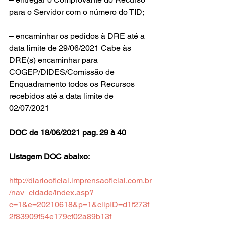
para o Servidor com o número do TID;
– encaminhar os pedidos à DRE até a 
data limite de 29/06/2021 Cabe às 
DRE(s) encaminhar para 
COGEP/DIDES/Comissão de 
Enquadramento todos os Recursos 
recebidos até a data limite de 
02/07/2021
DOC de 18/06/2021 pag. 29 à 40
Listagem DOC abaixo:
http://diariooficial.imprensaoficial.com.br
/nav_cidade/index.asp?
c=1&e=20210618&p=1&clipID=d1f273f
2f83909f54e179cf02a89b13f