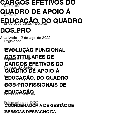
CARGOS EFETIVOS DO
Decretos
QUADRO DE APOIO À
Cursos
EDUCAÇÃO, DO QUADRO
Endereços DREs / Escolas
DOS PRO
Congresso
Atualizado:
12 de ago. de 2022
Legislação
EVOLUÇÃO FUNCIONAL 
Notícias
DOS TITULARES DE 
Espaço Cultural
CARGOS EFETIVOS DO 
Notícias do Jurídico
QUADRO DE APOIO À 
Parques
EDUCAÇÃO, DO QUADRO 
DOS PROFISSIONAIS DE 
Portarias
EDUCAÇÃO
Publicações SEDIN
Publicações do DOC
COORDENADORIA DE GESTÃO DE 
Seminários
PESSOAS DESPACHO DA 