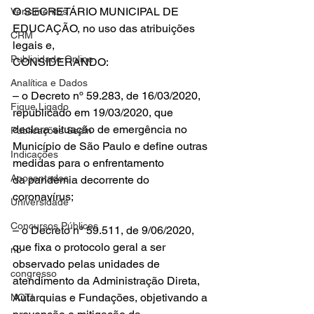
O SECRETÁRIO MUNICIPAL DE 
Vencimentos
EDUCAÇÃO, no uso das atribuições 
CRM
legais e,
Publicidade Online
CONSIDERANDO:
Analítica e Dados
– o Decreto nº 59.283, de 16/03/2020, 
Fique Ligado
republicado em 19/03/2020, que 
declara situação de emergência no 
Publicações Sedin
Município de São Paulo e define outras 
Indicações
medidas para o enfrentamento 
Aposentados
da pandemia decorrente do 
coronavírus;
Universidade
Concursos Públicos
– o Decreto nº 59.511, de 9/06/2020, 
que fixa o protocolo geral a ser 
no
observado pelas unidades de 
congresso
atendimento da Administração Direta, 
Autarquias e Fundações, objetivando a 
NOTI