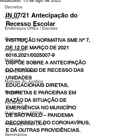
Atualizado:
15 de ago. de 2022
Decretos
IN 07/21 Antecipação do 
Cursos
Recesso Escolar
Endereços DREs / Escolas
Congresso
INSTRUÇÃO NORMATIVA SME Nº 7, 
DE 12 DE MARÇO DE 2021 
Legislação
6016.2021/0025007-9
Notícias
DISPÕE SOBRE A ANTECIPAÇÃO 
DO PERÍODO DE RECESSO DAS 
Espaço Cultural
UNIDADES 
Notícias do Jurídico
EDUCACIONAIS DIRETAS, 
Parques
INDIRETAS E PARCEIRAS EM 
RAZÃO DA SITUAÇÃO DE 
Portarias
EMERGÊNCIA NO MUNICÍPIO 
Publicações SEDIN
DE SÃO PAULO – PANDEMIA 
DECORRENTE DO CORONAVÍRUS, 
Publicações do DOC
E DÁ OUTRAS PROVIDÊNCIAS.
Seminários