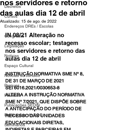
nos servidores e retorno
Decretos
das aulas dia 12 de abril
Cursos
Atualizado:
15 de ago. de 2022
Endereços DREs / Escolas
IN 08/21 Alteração no 
Congresso
recesso escolar; testagem 
Legislação
nos servidores e retorno das 
Notícias
aulas dia 12 de abril
Espaço Cultural
INSTRUÇÃO NORMATIVA SME Nº 8, 
Notícias do Jurídico
DE 31 DE MARÇO DE 2021
Parques
SEI 6016.2021/0030653-8
ALTERA A INSTRUÇÃO NORMATIVA 
Portarias
SME Nº 7/2021, QUE DISPÕE SOBRE 
Publicações SEDIN
A ANTECIPAÇÃO DO PERÍODO DE 
Publicações do DOC
RECESSO DAS UNIDADES 
EDUCACIONAIS DIRETAS, 
Seminários
INDIRETAS E PARCEIRAS EM 