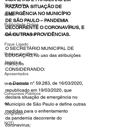
Vencimentos
RAZÃO DA SITUAÇÃO DE 
EMERGÊNCIA NO MUNICÍPIO 
CRM
DE SÃO PAULO – PANDEMIA 
Publicidade Online
DECORRENTE O CORONAVÍRUS, E 
DÁ OUTRAS PROVIDÊNCIAS.
Analítica e Dados
Fique Ligado
O SECRETÁRIO MUNICIPAL DE 
Publicações Sedin
EDUCAÇÃO, no uso das atribuições 
legais e,
Indicações
CONSIDERANDO:
Aposentados
– o Decreto nº 59.283, de 16/03/2020, 
Universidade
republicado em 19/03/2020, que 
Concursos Públicos
declara situação de emergência no 
no
Município de São Paulo e define outras 
medidas para o enfrentamento 
congresso
da pandemia decorrente do 
NOTI
coronavírus;