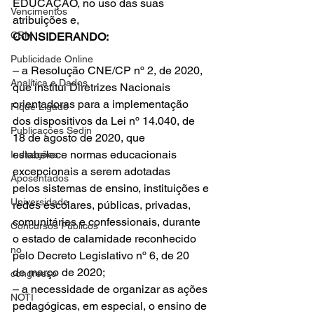
EDUCAÇÃO, no uso das suas 
Vencimentos
atribuições e,
CRM
CONSIDERANDO:
Publicidade Online
– a Resolução CNE/CP nº 2, de 2020, 
Analítica e Dados
que institui Diretrizes Nacionais 
orientadoras para a implementação 
Fique Ligado
dos dispositivos da Lei nº 14.040, de 
Publicações Sedin
18 de agosto de 2020, que 
estabelece normas educacionais 
Indicações
excepcionais a serem adotadas 
Aposentados
pelos sistemas de ensino, instituições e 
Universidade
redes escolares, públicas, privadas, 
comunitárias e confessionais, durante 
Concursos Públicos
o estado de calamidade reconhecido 
no
pelo Decreto Legislativo nº 6, de 20 
de março de 2020;
congresso
– a necessidade de organizar as ações 
NOTI
pedagógicas, em especial, o ensino de 