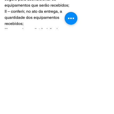
equipamentos que serão recebidos;
II – conferir, no ato da entrega, a 
quantidade dos equipamentos 
recebidos;
III – organizar a distribuição dos 
equipamentos e providenciar a 
assinatura do Termo de Comodado no 
ato da entrega;
Parágrafo único. Em todas as ações 
deverão ser observados os protocolos 
de saúde com vistas a evitar 
aglomerações de pessoas.
Art. 15. O controle de entrega dos 
equipamentos será realizado por meio 
de formulário próprio que será 
encaminhado pela Diretoria Regional 
de Educação, conforme Anexo I, 