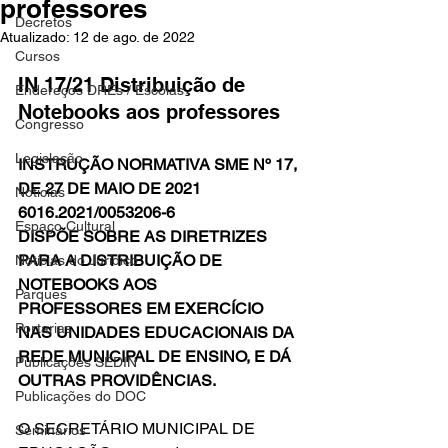
professores
Decretos
Atualizado:
12 de ago. de 2022
Cursos
IN 17/21 Distribuição de 
Endereços DREs / Escolas
Notebooks aos professores
Congresso
Legislação
INSTRUÇÃO NORMATIVA SME Nº 17, 
DE 27 DE MAIO DE 2021 
Notícias
6016.2021/0053206-6
Espaço Cultural
DISPÕE SOBRE AS DIRETRIZES 
PARA A DISTRIBUIÇÃO DE 
Notícias do Jurídico
NOTEBOOKS AOS 
Parques
PROFESSORES EM EXERCÍCIO 
Portarias
NAS UNIDADES EDUCACIONAIS DA 
REDE MUNICIPAL DE ENSINO, E DÁ 
Publicações SEDIN
OUTRAS PROVIDÊNCIAS.
Publicações do DOC
O SECRETÁRIO MUNICIPAL DE 
Seminários