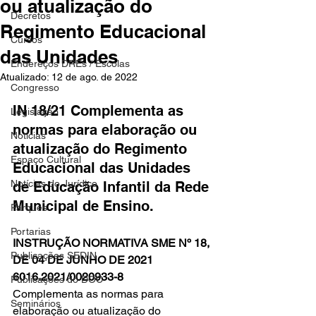
ou atualização do
Decretos
Regimento Educacional
Cursos
das Unidades
Endereços DREs / Escolas
Atualizado:
12 de ago. de 2022
Congresso
IN 18/21 Complementa as 
Legislação
normas para elaboração ou 
Notícias
atualização do Regimento 
Espaço Cultural
Educacional das Unidades 
Notícias do Jurídico
de Educação Infantil da Rede 
Municipal de Ensino.
Parques
Portarias
INSTRUÇÃO NORMATIVA SME Nº 18, 
Publicações SEDIN
DE 04 DE JUNHO DE 2021 
6016.2021/0020933-8
Publicações do DOC
Complementa as normas para 
Seminários
elaboração ou atualização do 