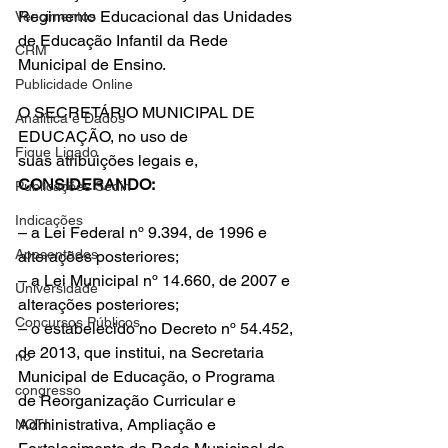
Regimento Educacional das Unidades 
Vencimentos
de Educação Infantil da Rede 
CRM
Municipal de Ensino.
Publicidade Online
O SECRETÁRIO MUNICIPAL DE 
Analítica e Dados
EDUCAÇÃO, no uso de 
Fique Ligado
suas atribuições legais e,
CONSIDERANDO:
Publicações Sedin
Indicações
– a Lei Federal nº 9.394, de 1996 e 
Aposentados
alterações posteriores;
– a Lei Municipal nº 14.660, de 2007 e 
Universidade
alterações posteriores;
Concursos Públicos
– o estabelecido no Decreto nº 54.452, 
de 2013, que institui, na Secretaria 
no
Municipal de Educação, o Programa 
congresso
de Reorganização Curricular e 
Administrativa, Ampliação e 
NOTI