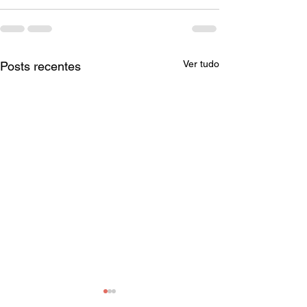
Ver tudo
Posts recentes
Portaria 7.969/2026 -
IN 29/2026 - Di