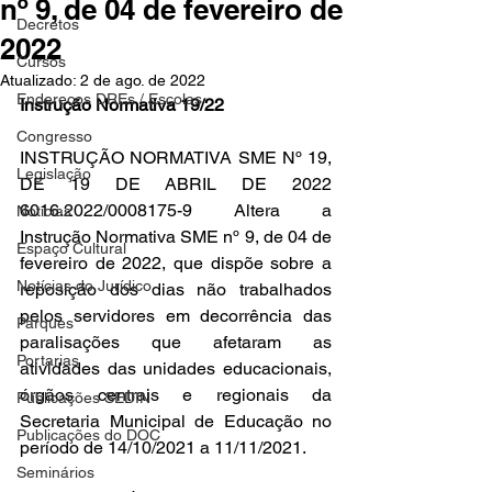
nº 9, de 04 de fevereiro de
Decretos
2022
Cursos
Atualizado:
2 de ago. de 2022
Endereços DREs / Escolas
Instrução Normativa 19/22
Congresso
INSTRUÇÃO NORMATIVA SME Nº 19, 
Legislação
DE 19 DE ABRIL DE 2022 
6016.2022/0008175-9 Altera a 
Notícias
Instrução Normativa SME nº 9, de 04 de 
Espaço Cultural
fevereiro de 2022, que dispõe sobre a 
Notícias do Jurídico
reposição dos dias não trabalhados 
pelos servidores em decorrência das 
Parques
paralisações que afetaram as 
Portarias
atividades das unidades educacionais, 
órgãos centrais e regionais da 
Publicações SEDIN
Secretaria Municipal de Educação no 
Publicações do DOC
período de 14/10/2021 a 11/11/2021.
Seminários