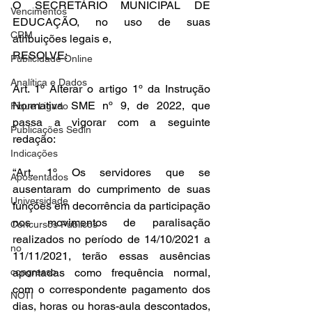
O SECRETÁRIO MUNICIPAL DE 
Vencimentos
EDUCAÇÃO, no uso de suas 
CRM
atribuições legais e,
RESOLVE:
Publicidade Online
Analítica e Dados
Art. 1º Alterar o artigo 1º da Instrução 
Normativa SME nº 9, de 2022, que 
Fique Ligado
passa a vigorar com a seguinte 
Publicações Sedin
redação:
Indicações
“Art. 1º Os servidores que se 
Aposentados
ausentaram do cumprimento de suas 
Universidade
funções em decorrência da participação 
nos movimentos de paralisação 
Concursos Públicos
realizados no período de 14/10/2021 a 
no
11/11/2021, terão essas ausências 
congresso
apontadas como frequência normal, 
com o correspondente pagamento dos 
NOTI
dias, horas ou horas-aula descontados, 