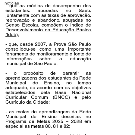
noticias
- que as médias de desempenho dos 
estudantes, apuradas no Saeb, 
juntamente com as taxas de aprovação, 
reprovação e abandono, apuradas no 
Censo Escolar
, compõem o 
Índice de 
Desenvolvimento da Educação Básica 
(Ideb)
;
- que, desde 2007, a Prova São Paulo 
consolidou-se como uma importante 
ferramenta de monitoramento e fonte de 
informações sobre a educação 
municipal de São Paulo;
- o propósito de garantir as 
aprendizagens dos estudantes da Rede 
Municipal de Ensino, no tempo 
adequado, de acordo com os objetivos 
estabelecidos pela Base Nacional 
Curricular Comum (BNCC) e pelo 
Currículo da Cidade;
- as metas de aprendizagem da Rede 
Municipal de Ensino descritas no 
Programa de Metas 2025 – 2028 em 
especial as metas 80, 81 e 82;