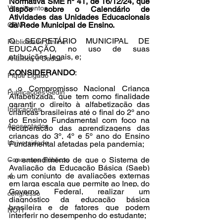
Normativa SME nº 41, de 16/12/24, que 
Vencimentos
dispõe sobre o Calendário de 
Atividades das Unidades Educacionais 
da Rede Municipal de Ensino.
CRM
O SECRETÁRIO MUNICIPAL DE 
Publicidade Online
EDUCAÇÃO, no uso de suas 
atribuições legais, e;
Analítica e Dados
CONSIDERANDO
:
Fique Ligado
- o Compromisso Nacional Criança 
Publicações Sedin
Alfabetizada, que 
tem como finalidade 
garantir o direito à alfabetização das 
Indicações
crianças brasileiras até o final do 2º ano 
do Ensino Fundamental com foco na 
Aposentados
recuperação das aprendizagens das 
crianças do 3º, 4º e 5º ano do Ensino 
Universidade
Fundamental afetadas pela pandemia;
- o entendimento de que o Sistema de 
Concursos Públicos
Avaliação da Educação Básica (Saeb) 
é um conjunto de avaliações externas 
no
em larga escala que permite ao Inep, do 
Governo Federal, realizar um 
congresso
diagnóstico da educação básica 
brasileira e de fatores que podem 
NOTI
interferir no desempenho do estudante;