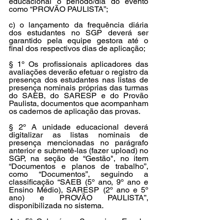
educacional o período/dia do evento 
com
o “PROVÃO PAULISTA”;
c) o lançamento da frequência diária 
dos estudantes no SGP deverá ser 
garantido pela equipe gestora até o 
final dos respectivos dias de aplicação;
§ 1º Os profissionais aplicadores das 
avaliações deverão efetuar o registro da 
presença dos estudantes nas listas de 
presença nominais próprias das turmas 
do SAEB, do SARESP e do Provão 
Paulista, documentos que acompanham 
os cadernos de aplicação das provas.
§ 2º A unidade educacional deverá 
digitalizar as listas nominais de 
presença mencionadas no parágrafo 
anterior e submetê-las (fazer upload) no 
SGP, na seção de “Gestão", no item 
“Documentos e planos de trabalho”, 
como “Documentos”, seguindo a 
classificação “SAEB (5º ano, 9º ano e 
Ensino Médio), SARESP (2º ano e 5º 
ano) e PROVÃO PAULISTA”, 
disponibilizada no sistema.