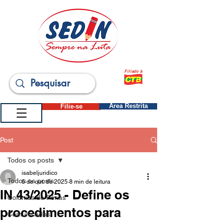
Filiado à
Filie-se
Área Restrita
Post
Todos os posts
isabeljuridico
Todos os posts
6 de out. de 2025
8 min de leitura
IN 43/2025 - Define os
Colônias de Férias
procedimentos para
Comunicados