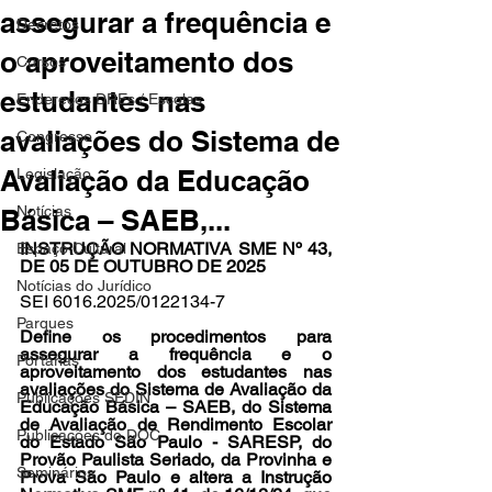
assegurar a frequência e
Decretos
o aproveitamento dos
Cursos
estudantes nas
Endereços DREs / Escolas
avaliações do Sistema de
Congresso
Avaliação da Educação
Legislação
Notícias
Básica – SAEB,...
INSTRUÇÃO NORMATIVA SME Nº 43, 
Espaço Cultural
DE 05 DE OUTUBRO DE 2025
Notícias do Jurídico
SEI 6016.2025/0122134-7
Parques
Define os procedimentos para 
assegurar a frequência e o 
Portarias
aproveitamento dos estudantes nas 
avaliações do Sistema de Avaliação da 
Publicações SEDIN
Educação Básica – SAEB, do Sistema 
de Avaliação de Rendimento Escolar 
Publicações do DOC
do Estado São Paulo - SARESP, do 
Provão Paulista Seriado, da Provinha e 
Seminários
Prova São Paulo e altera a Instrução 