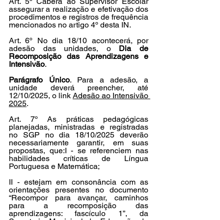
Art. 5º Caberá ao Supervisor Escolar 
assegurar a realização e efetivação dos 
procedimentos e registros de frequência 
mencionados no artigo 4º desta IN.
Art. 6º No dia 18/10 acontecerá, por 
adesão das unidades, o 
Dia de 
Recomposição das Aprendizagens e 
Intensivão
.
Parágrafo Único
. Para a adesão, a 
unidade deverá preencher, até 
12/10/2025, o link 
Adesão ao Intensivão 
2025
.
Art. 7º As práticas pedagógicas 
planejadas, ministradas e registradas 
no SGP no dia 18/10/2025 deverão 
necessariamente garantir, em suas 
propostas, que:I - se referenciem nas 
habilidades críticas de Língua 
Portuguesa e Matemática;
II - estejam em consonância com as 
orientações presentes no documento 
“Recompor para avançar, caminhos 
para a recomposição das 
aprendizagens: fascículo 1”, da 