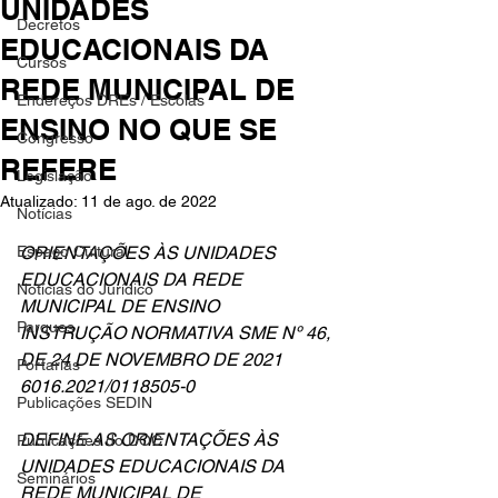
UNIDADES
Decretos
EDUCACIONAIS DA
Cursos
REDE MUNICIPAL DE
Endereços DREs / Escolas
ENSINO NO QUE SE
Congresso
REFERE
Legislação
Atualizado:
11 de ago. de 2022
Notícias
Espaço Cultural
ORIENTAÇÕES ÀS UNIDADES 
EDUCACIONAIS DA REDE 
Notícias do Jurídico
MUNICIPAL DE ENSINO
Parques
INSTRUÇÃO NORMATIVA SME Nº 46, 
DE 24 DE NOVEMBRO DE 2021 
Portarias
6016.2021/0118505-0
Publicações SEDIN
DEFINE AS ORIENTAÇÕES ÀS 
Publicações do DOC
UNIDADES EDUCACIONAIS DA 
Seminários
REDE MUNICIPAL DE