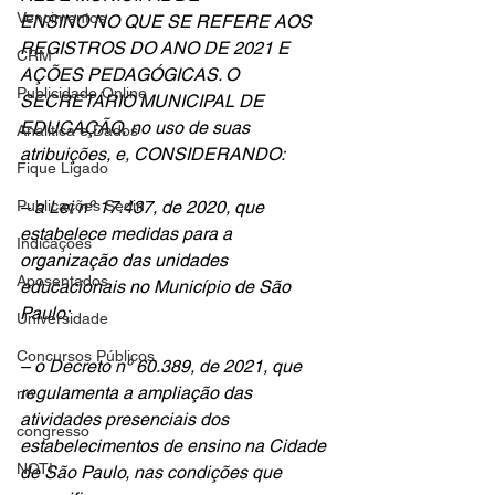
Vencimentos
ENSINO NO QUE SE REFERE AOS 
REGISTROS DO ANO DE 2021 E 
CRM
AÇÕES PEDAGÓGICAS. O 
Publicidade Online
SECRETÁRIO MUNICIPAL DE 
EDUCAÇÃO, no uso de suas 
Analítica e Dados
atribuições, e, CONSIDERANDO:
Fique Ligado
Publicações Sedin
– a Lei nº 17.437, de 2020, que 
estabelece medidas para a 
Indicações
organização das unidades 
Aposentados
educacionais no Município de São 
Paulo;
Universidade
Concursos Públicos
– o Decreto nº 60.389, de 2021, que 
regulamenta a ampliação das 
no
atividades presenciais dos 
congresso
estabelecimentos de ensino na Cidade 
NOTI
de São Paulo, nas condições que 