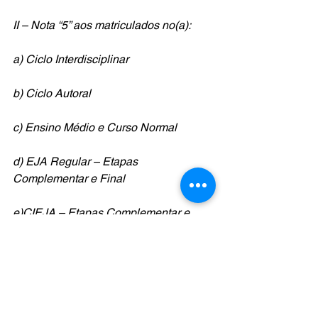
II – Nota “5” aos matriculados no(a): 
a) Ciclo Interdisciplinar 
b) Ciclo Autoral 
c) Ensino Médio e Curso Normal
d) EJA Regular – Etapas 
Complementar e Final
e)CIEJA – Etapas Complementar e 
Final. 
Parágrafo único. Mediante avaliação do 
professor regente e desempenho do 
estudante no decorrer do ano letivo, 
serão atribuídos conceitos e notas 