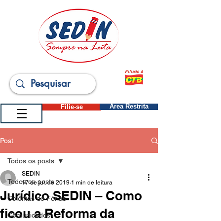
Filiado à
Filie-se
Área Restrita
Post
Todos os posts
SEDIN
Todos os posts
17 de jul. de 2019
1 min de leitura
Jurídico SEDIN – Como
Colônias de Férias
ficou a Reforma da
Comunicados