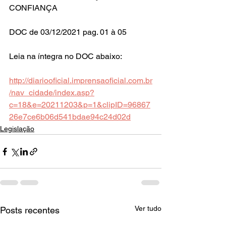
CONFIANÇA
DOC de 03/12/2021 pag. 01 à 05
Leia na íntegra no DOC abaixo:
http://diariooficial.imprensaoficial.com.br
/nav_cidade/index.asp?
c=18&e=20211203&p=1&clipID=96867
26e7ce6b06d541bdae94c24d02d
Legislação
Ver tudo
Posts recentes