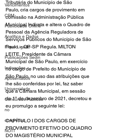
Tributária do Município de São
Vencimentos
Paulo, cria cargos de provimento em 
CRM
comissão na Administração Pública 
Municipal Indireta e altera o Quadro de 
Publicidade Online
Pessoal da Agência Reguladora de 
Analítica e Dados
Serviços Públicos do Município de São 
Paulo – QP-SP Regula. MILTON 
Fique Ligado
LEITE, Presidente da Câmara 
Publicações Sedin
Municipal de São Paulo, em exercício 
Indicações
no cargo de Prefeito do Município de 
São Paulo, no uso das atribuições que 
Aposentados
lhe são conferidas por lei, faz saber 
Universidade
que a Câmara Municipal, em sessão 
de 1º de dezembro de 2021, decretou e 
Concursos Públicos
eu promulgo a seguinte lei: 
no
congresso
CAPÍTULO I DOS CARGOS DE 
PROVIMENTO EFETIVO DO QUADRO 
NOTI
DO MAGISTÉRIO MUNICIPAL  