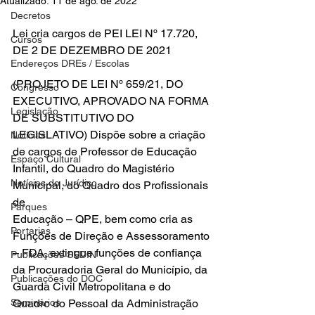
Atualizado:
11 de ago. de 2022
Decretos
Lei cria cargos de PEI LEI Nº 17.720, 
Cursos
DE 2 DE DEZEMBRO DE 2021
Endereços DREs / Escolas
(PROJETO DE LEI Nº 659/21, DO 
Congresso
EXECUTIVO, APROVADO NA FORMA 
Legislação
DE SUBSTITUTIVO DO 
LEGISLATIVO) Dispõe sobre a criação 
Notícias
de cargos de Professor de Educação 
Espaço Cultural
Infantil, do Quadro do Magistério 
Notícias do Jurídico
Municipal, do Quadro dos Profissionais 
de
Parques
Educação – QPE, bem como cria as 
Portarias
Funções de Direção e Assessoramento 
– FDA, extingue funções de confiança 
Publicações SEDIN
da Procuradoria Geral do Município, da 
Publicações do DOC
Guarda Civil Metropolitana e do 
Seminários
Quadro do Pessoal da Administração 