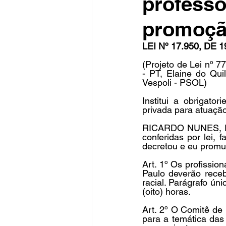
professo
promoção
Fique Ligado
Publicações Sed
LEI Nº 17.950, DE 
(Projeto de Lei nº 
- PT, Elaine do Qui
congresso
NOTI
noticia
Vespoli - PSOL) 
Institui a obrigato
privada para atuação
RICARDO NUNES, Pref
conferidas por lei,
decretou e eu promul
Art. 1º Os profissio
Paulo deverão receb
racial. Parágrafo ún
(oito) horas. 
Art. 2º O Comitê de
para a temática das 