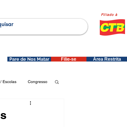
Filiado à
Pare de Nos Matar
Filie-se
Área Restrita
is
/ Escolas
Congresso
Publicações SEDIN
os
ica e Dados