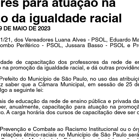
res para atuação na
 da igualdade racial
in
Indicações
Aposentados
Universidade
Concu
19 DE MAIO DE 2023
771/21, dos Vereadores Luana Alves - PSOL, Eduardo Mat
lombo Periférico - PSOL, Jussara Basso - PSOL e Pro
s
riedade de capacitação dos professores da rede de en
 na promoção da igualdade racial, e dá outras providênc
eito do Município de São Paulo, no uso das atribuiçõ
 faz saber que a Câmara Municipal, em sessão de 25 de 
go a seguinte lei: 
nais de educação da rede de ensino pública e privada d
er, anualmente, capacitação para atuação na promoçã
ico. A carga horária dos cursos de capacitação deve ser d
 Prevenção e Combate ao Racismo Institucional ou o ór
relações étnico-raciais no Município de São Paulo será