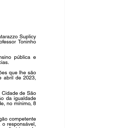
rsos Públicos
no
arazzo Suplicy 
fessor Toninho 
sino pública e 
ias. 
es que lhe são 
abril de 2023, 
a Cidade de São 
o da igualdade 
e, no mínimo, 8 
gão competente 
 o responsável, 