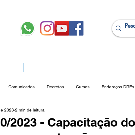
JURÍDICO
APOSENTADOS
PROJEÇÃO DE APOSENTADORIA
Ma
Comunicados
Decretos
Cursos
Endereços DREs 
de 2023
2 min de leitura
ço Cultural
Notícias do Jurídico
Parques
Portarias
50/2023 - Capacitação d
ios
Vencimentos
CRM
Publicidade Online
Analít