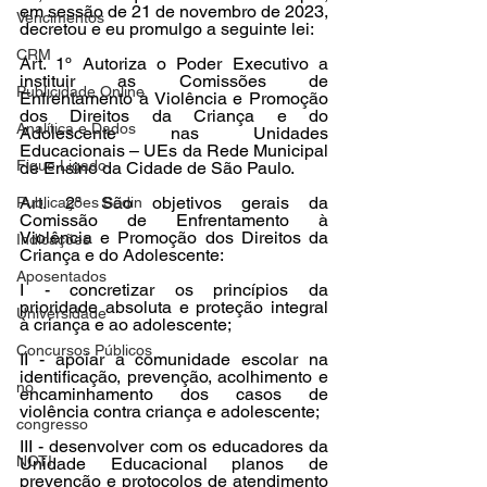
em sessão de 21 de novembro de 2023, 
Vencimentos
decretou e eu promulgo a seguinte lei:
CRM
Art. 1º Autoriza o Poder Executivo a 
instituir as Comissões de 
Publicidade Online
Enfrentamento à Violência e Promoção 
dos Direitos da Criança e do 
Analítica e Dados
Adolescente nas Unidades 
Educacionais – UEs da Rede Municipal 
Fique Ligado
de Ensino da Cidade de São Paulo.
Art. 2º São objetivos gerais da 
Publicações Sedin
Comissão de Enfrentamento à 
Violência e Promoção dos Direitos da 
Indicações
Criança e do Adolescente:
Aposentados
I - concretizar os princípios da 
prioridade absoluta e proteção integral 
Universidade
à criança e ao adolescente;
Concursos Públicos
II - apoiar a comunidade escolar na 
identificação, prevenção, acolhimento e 
no
encaminhamento dos casos de 
violência contra criança e adolescente;
congresso
III - desenvolver com os educadores da 
NOTI
Unidade Educacional planos de 
prevenção e protocolos de atendimento 