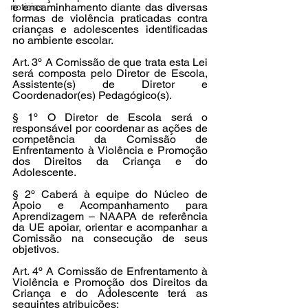
e encaminhamento diante das diversas 
noticias
formas de violência praticadas contra 
crianças e adolescentes identificadas 
no ambiente escolar.
Art. 3º A Comissão de que trata esta Lei 
será composta pelo Diretor de Escola, 
Assistente(s) de Diretor e 
Coordenador(es) Pedagógico(s).
§ 1º O Diretor de Escola será o 
responsável por coordenar as ações de 
competência da Comissão de 
Enfrentamento à Violência e Promoção 
dos Direitos da Criança e do 
Adolescente.
§ 2º Caberá à equipe do Núcleo de 
Apoio e Acompanhamento para 
Aprendizagem – NAAPA de referência 
da UE apoiar, orientar e acompanhar a 
Comissão na consecução de seus 
objetivos.
Art. 4º A Comissão de Enfrentamento à 
Violência e Promoção dos Direitos da 
Criança e do Adolescente terá as 
seguintes atribuições: