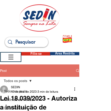
Filiado à
Filie-se
Área Restrita
Post
Todos os posts
SEDIN
Todos os posts
13 de dez. de 2023
3 min de leitura
Lei 18.039/2023 - Autoriza
Colônias de Férias
a instituição de
Comunicados