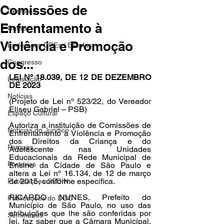
Comissões de
Decretos
Enfrentamento à
Cursos
Violência e Promoção
Endereços DREs / Escolas
dos...
Congresso
LEI Nº 18.039, DE 12 DE DEZEMBRO 
Legislação
DE 2023
Notícias
(Projeto de Lei nº 523/22, do Vereador 
Eliseu Gabriel – PSB)
Espaço Cultural
Autoriza a instituição de Comissões de 
Notícias do Jurídico
Enfrentamento à Violência e Promoção 
dos Direitos da Criança e do 
Parques
Adolescente nas Unidades 
Educacionais da Rede Municipal de 
Portarias
Ensino da Cidade de São Paulo e 
altera a Lei nº 16.134, de 12 de março 
de 2015, conforme especifica.
Publicações SEDIN
RICARDO NUNES, Prefeito do 
Publicações do DOC
Município de São Paulo, no uso das 
atribuições que lhe são conferidas por 
Seminários
lei, faz saber que a Câmara Municipal, 