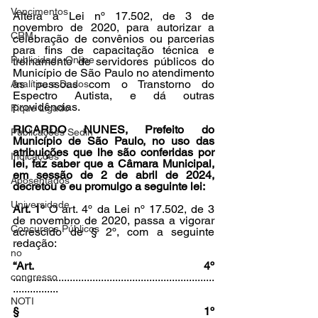
Vencimentos
Altera a Lei nº 17.502, de 3 de 
novembro de 2020, para autorizar a 
CRM
celebração de convênios ou parcerias 
para fins de capacitação técnica e 
Publicidade Online
treinamento de servidores públicos do 
Município de São Paulo no atendimento 
às pessoas com o Transtorno do 
Analítica e Dados
Espectro Autista, e dá outras 
providências.
Fique Ligado
RICARDO NUNES, Prefeito do 
Publicações Sedin
Município de São Paulo, no uso das 
atribuições que lhe são conferidas por 
Indicações
lei, faz saber que a Câmara Municipal, 
em sessão de 2 de abril de 2024, 
Aposentados
decretou e eu promulgo a seguinte lei:
Universidade
Art. 1º
 O art. 4º da Lei nº 17.502, de 3 
de novembro de 2020, passa a vigorar 
Concursos Públicos
acrescido de § 2º, com a seguinte 
redação:
no
“Art. 4º 
.......................................................................
congresso
................
NOTI
§ 1º 