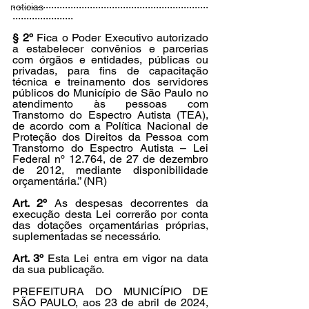
.......................................................................
noticias
......................
§ 2º
 Fica o Poder Executivo autorizado 
a estabelecer convênios e parcerias 
com órgãos e entidades, públicas ou 
privadas, para fins de capacitação 
técnica e treinamento dos servidores 
públicos do Município de São Paulo no 
atendimento às pessoas com 
Transtorno do Espectro Autista (TEA), 
de acordo com a Política Nacional de 
Proteção dos Direitos da Pessoa com 
Transtorno do Espectro Autista – Lei 
Federal nº 12.764, de 27 de dezembro 
de 2012, mediante disponibilidade 
orçamentária.” (NR)
Art. 2º
 As despesas decorrentes da 
execução desta Lei correrão por conta 
das dotações orçamentárias próprias, 
suplementadas se necessário.
Art. 3º
 Esta Lei entra em vigor na data 
da sua publicação.
PREFEITURA DO MUNICÍPIO DE 
SÃO PAULO, aos 23 de abril de 2024, 