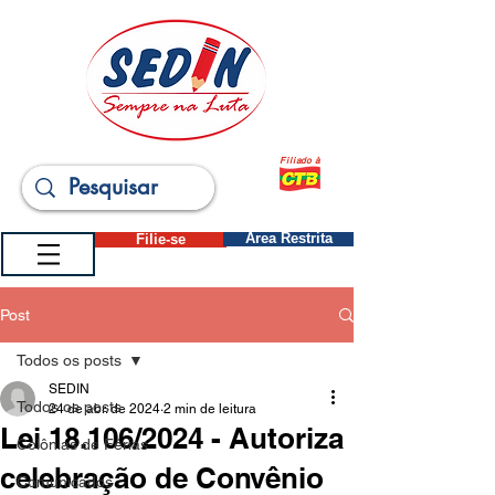
Filiado à
Filie-se
Área Restrita
Post
Todos os posts
SEDIN
Todos os posts
24 de abr. de 2024
2 min de leitura
Lei 18.106/2024 - Autoriza
Colônias de Férias
celebração de Convênio
Comunicados