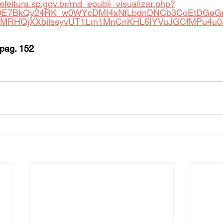
.prefeitura.sp.gov.br/md_epubli_visualizar.php?
DE7BkQy24RK_w0WYcDMI4xNfLbdnDNCb3CoEtDGeG
MRHQjXXbilssyvUT1Lrn1MnCnKHL6IYVuJGCfMPu4u
pag. 152