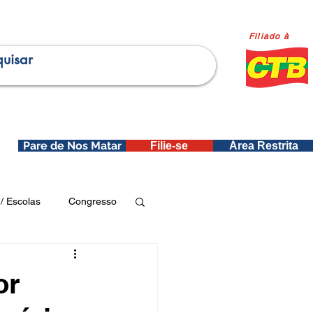
Filiado à
Pare de Nos Matar
Filie-se
Área Restrita
is
/ Escolas
Congresso
Publicações SEDIN
or
ica e Dados