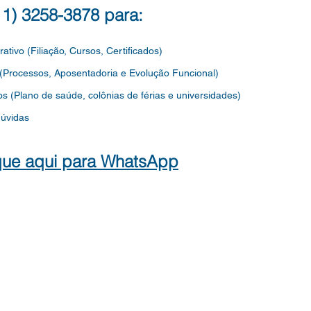
realização do ev
QUAD
(11) 3258-3878 para:
EDU
rativo (Filiação, Cursos, Certificados)
 (Processos, Aposentadoria e Evolução Funcional)
os
(Plano de saúde, colônias de férias e universidades)
dúvidas
que aqui para WhatsApp