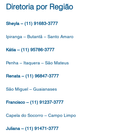
RO DE APOIO À
Diretoria por Região
CAÇÃO, DO QUADRO
Sheyla – (11) 91683-3777
Ipiranga – Butantã – Santo Amaro
Kátia – (11) 95786-3777
Penha – Itaquera – São Mateus
Renata – (11) 96847-3777
São Miguel – Guaianases
Francisco – (11) 91237-3777
Capela do Socorro – Campo Limpo
Juliana – (11) 91471-3777