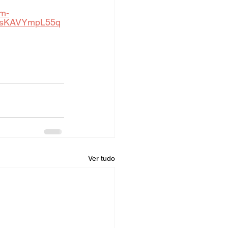
m-
0sKAVYmpL55q
Ver tudo