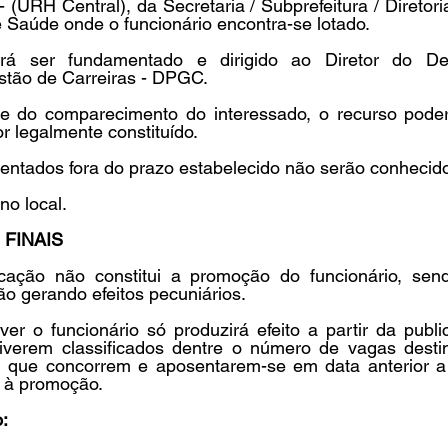
(URH Central), da Secretaria / Subprefeitura / Diretor
 Saúde onde o funcionário encontra-se lotado. 
rá ser fundamentado e dirigido ao Diretor do De
tão de Carreiras - DPGC. 
de do comparecimento do interessado, o recurso poderá
r legalmente constituído. 
entados fora do prazo estabelecido não serão conhecido
no local. 
 FINAIS 
icação não constitui a promoção do funcionário, se
ão gerando efeitos pecuniários. 
r o funcionário só produzirá efeito a partir da publica
iverem classificados dentre o número de vagas destin
 que concorrem e aposentarem-se em data anterior a 
s à promoção. 
: