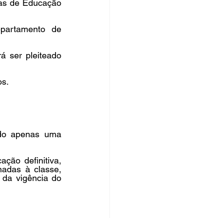
ias de Educação 
partamento de 
 ser pleiteado 
s. 
ndo apenas uma 
ção definitiva, 
adas à classe, 
da vigência do 