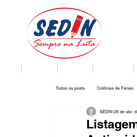
SEDIN
FIQUE LIGADO
Sedin Cultural
VIDA FUNCIONAL
Todos os posts
Colônias de Férias
SEDIN
28 de abr. 
Legislação
Notícias
Espa
Listagem
Publicações do DOC
Seminár