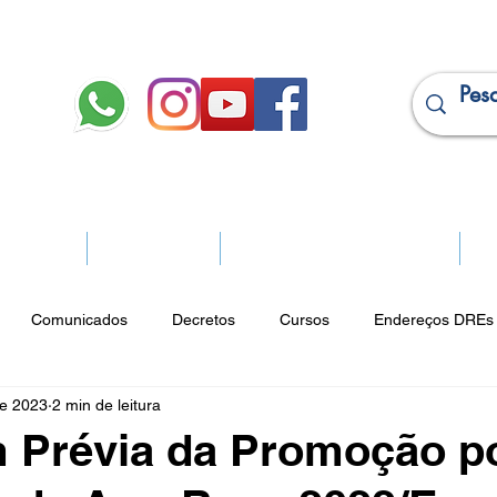
JURÍDICO
APOSENTADOS
PROJEÇÃO DE APOSENTADORIA
Ma
Comunicados
Decretos
Cursos
Endereços DREs 
de 2023
2 min de leitura
ço Cultural
Notícias do Jurídico
Parques
Portarias
 Prévia da Promoção p
ios
Vencimentos
CRM
Publicidade Online
Analít