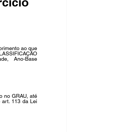
cício
rsos Públicos
no
rimento ao que 
 CLASSIFICAÇÃO 
de, Ano-Base 
io no GRAU, até 
art. 113 da Lei 