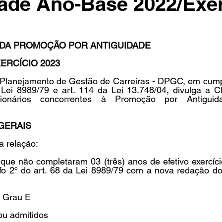
ade Ano-Base 2022/Exer
in
Indicações
Aposentados
Universidade
Concu
 DA PROMOÇÃO POR ANTIGUIDADE 
ERCÍCIO 2023 
s
Planejamento de Gestão de Carreiras - DPGC, em cump
 Lei 8989/79 e art. 114 da Lei 13.748/04, divulga a
onários concorrentes à Promoção por Antiguida
 
GERAIS 
 relação: 
 que não completaram 03 (três) anos de efetivo exercíc
fo 2º do art. 68 da Lei 8989/79 com a nova redação do 
o Grau E 
ou admitidos 