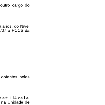
utro cargo do 
ários, do Nível 
1/07 e PCCS da 
ptantes pelas 
rt. 114 da Lei 
 na Unidade de 