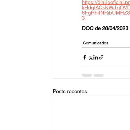
https://diariooficial
kHdgtACkKWJxjOV
6FgRh4NRibUMHZ8
3
DOC de 28/04/2023 
Comunicados
Posts recentes