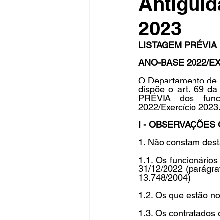
Antiguid
2023
Fique Ligado
Publicações Sed
LISTAGEM PRÉVIA
ANO-BASE 2022/EX
congresso
NOTI
noticia
O Departamento de 
dispõe o art. 69 da
PRÉVIA dos funci
2022/Exercício 2023.
I - OBSERVAÇÕES 
1. Não constam desta
1.1. Os funcionários
31/12/2022 (parágra
13.748/2004) 
1.2. Os que estão n
1.3. Os contratados 