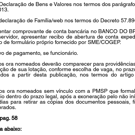
eclaração de Bens e Valores nos termos dos parágrafos 
13. 
declaração de Família/web nos termos do Decreto 57.894
sentar comprovante de conta bancária no BANCO DO BR
ervidor, apresentar recibo de abertura de conta expedi
ão de formulário próprio fornecido por SME/COGEP. 
vo de pagamento, se funcionário. 
os ora nomeados deverão comparecer para providências 
ação de sua lotação, conforme escolha de vaga, no praz
ados a partir desta publicação, nos termos do artigo
tos ora nomeados sem vínculo com a PMSP que formal
io dentro do prazo legal, após a exoneração pelo não iníc
dias para retirar as cópias dos documentos pessoais, f
erados.
pag. 58
a abaixo: