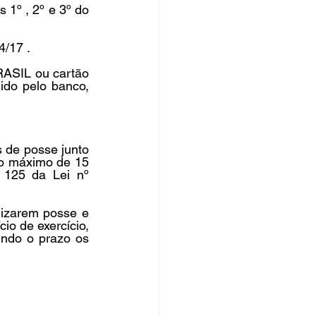
1º , 2º e 3º do 
/17 . 
ASIL ou cartão 
do pelo banco, 
de posse junto 
o máximo de 15 
 125 da Lei nº 
izarem posse e 
io de exercício, 
indo o prazo os 