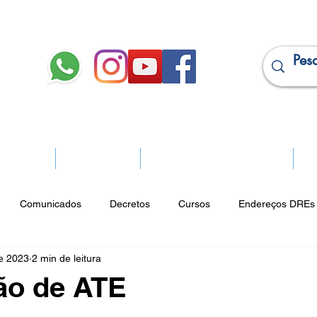
JURÍDICO
APOSENTADOS
PROJEÇÃO DE APOSENTADORIA
Ma
Comunicados
Decretos
Cursos
Endereços DREs 
de 2023
2 min de leitura
ço Cultural
Notícias do Jurídico
Parques
Portarias
o de ATE
ios
Vencimentos
CRM
Publicidade Online
Analít