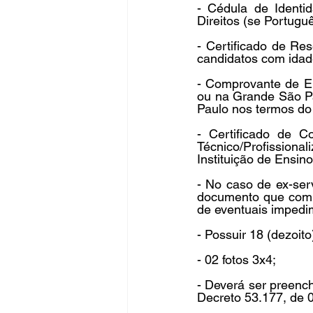
- Cédula de Identi
Direitos (se Portuguê
- Certificado de Res
candidatos com idade
- Comprovante de E
ou na Grande São Pau
Paulo nos termos do 
- Certificado de C
Técnico/Profissional
Instituição de Ensin
- No caso de ex-ser
documento que compr
de eventuais impedim
- Possuir 18 (dezoit
- 02 fotos 3x4; 
- Deverá ser preench
Decreto 53.177, de 0