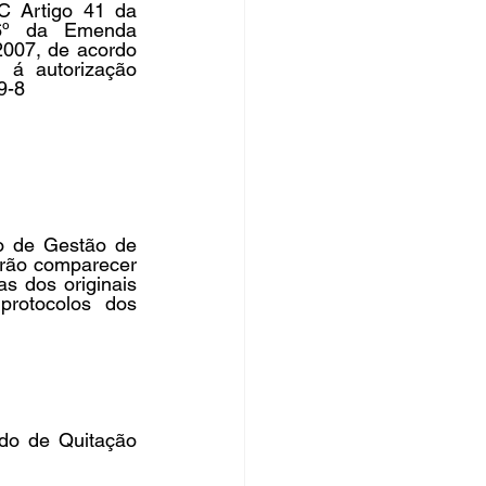
C Artigo 41 da 
6º da Emenda 
2007, de acordo 
á autorização 
9-8 
rsos Públicos
no
o de Gestão de 
ão comparecer 
 dos originais 
rotocolos dos 
do de Quitação 