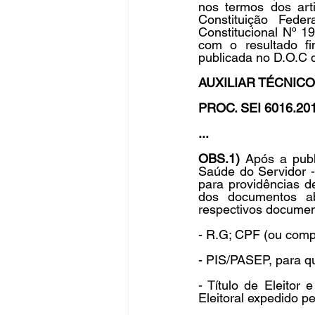
nos termos dos arti
Constituição Fede
Constitucional Nº 1
com o resultado f
publicada no D.O.C
Fique Ligado
Publicações Sed
AUXILIAR TÉCNICO
PROC. SEI 6016.20
congresso
NOTI
noticia
...
OBS.1) 
Após a publ
Saúde do Servidor 
para providências d
dos documentos ab
respectivos documen
- R.G; CPF (ou compr
- PIS/PASEP, para que
- Título de Eleitor
Eleitoral expedido pe