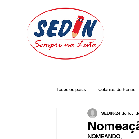
SEDIN
FIQUE LIGADO
Sedin Cultural
VIDA FUNCIONAL
Todos os posts
Colônias de Férias
SEDIN
24 de fev. 
Legislação
Notícias
Espa
Nomeaçã
NOMEANDO
, 
Publicações do DOC
Seminár