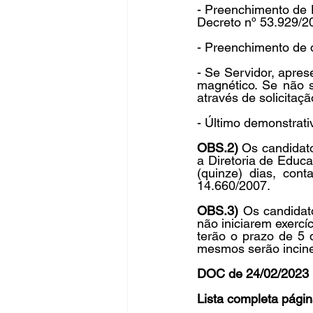
- Preenchimento de D
Decreto nº 53.929/20
- Preenchimento de 
- Se Servidor, apre
magnético. Se não s
através de solicitaç
- Último demonstrati
OBS.2) 
Os candidat
a Diretoria de Educ
(quinze) dias, cont
14.660/2007. 
OBS.3)
 Os candida
não iniciarem exercíc
terão o prazo de 5 
mesmos serão incin
DOC de 24/02/2023 
Lista completa págin