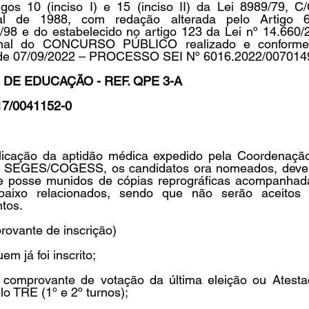
gos 10 (inciso I) e 15 (inciso II) da Lei 8989/79, C/
ral de 1988, com redação alterada pelo Artigo 
9/98 e do estabelecido no artigo 123 da Lei nº 14.660/
inal do CONCURSO PÚBLICO realizado e conforme 
 de 07/09/2022 – PROCESSO SEI Nº 6016.2022/007014
in
Indicações
Aposentados
Universidade
Concu
 DE EDUCAÇÃO - REF. QPE 3-A 
17/0041152-0
s
icação da aptidão médica expedido pela Coordenaçã
- SEGES/COGESS, os candidatos ora nomeados, dever
e posse munidos de cópias reprográficas acompanhadas
aixo relacionados, sendo que não serão aceitos p
tos. 
ovante de inscrição) 
m já foi inscrito; 
 e comprovante de votação da última eleição ou Atesta
lo TRE (1º e 2º turnos); 