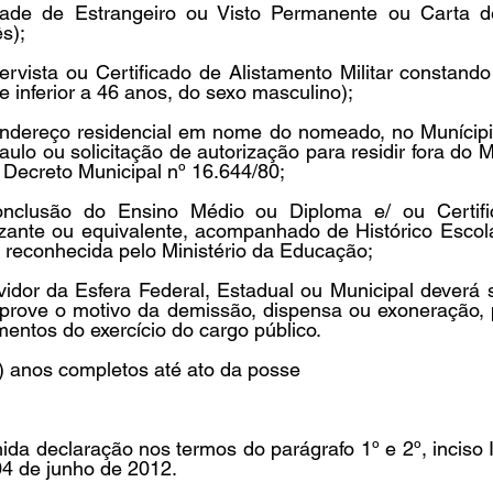
dade de Estrangeiro ou Visto Permanente ou Carta d
s); 
ervista ou Certificado de Alistamento Militar constando
 inferior a 46 anos, do sexo masculino); 
ndereço residencial em nome do nomeado, no Munícipi
lo ou solicitação de autorização para residir fora do M
Decreto Municipal nº 16.644/80; 
onclusão do Ensino Médio ou Diploma e/ ou Certifi
izante ou equivalente, acompanhado de Histórico Escola
o reconhecida pelo Ministério da Educação; 
vidor da Esfera Federal, Estadual ou Municipal deverá 
ove o motivo da demissão, dispensa ou exoneração, pa
entos do exercício do cargo público. 
o) anos completos até ato da posse 
ida declaração nos termos do parágrafo 1º e 2º, inciso I 
4 de junho de 2012. 