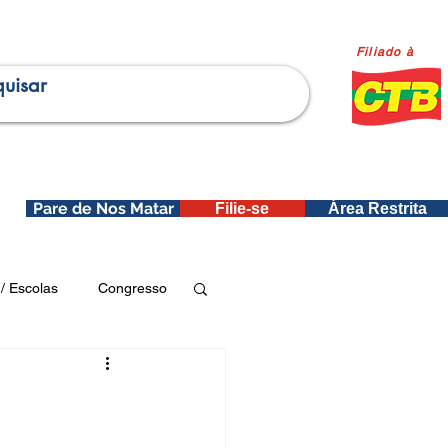
Filiado à
Pare de Nos Matar
Filie-se
Área Restrita
is
/ Escolas
Congresso
Publicações SEDIN
ica e Dados