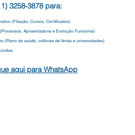
INFANTIL, DO QUADRO DO
QUAD
(11) 3258-3878 para:
MAGISTÉRIO, DO QUADRO
EDU
DOS
rativo (Filiação, Cursos, Certificados)
 (Processos, Aposentadoria e Evolução Funcional)
os
(Plano de saúde, colônias de férias e universidades)
dúvidas
que aqui para WhatsApp