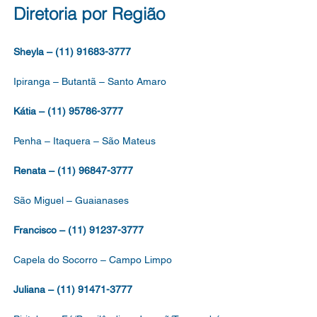
RO DE APOIO À
Diretoria por Região
CAÇÃO, DO QUADRO
Sheyla – (11) 91683-3777
Ipiranga – Butantã – Santo Amaro
Kátia – (11) 95786-3777
Penha – Itaquera – São Mateus
Renata – (11) 96847-3777
São Miguel – Guaianases
Francisco – (11) 91237-3777
Capela do Socorro – Campo Limpo
Juliana – (11) 91471-3777