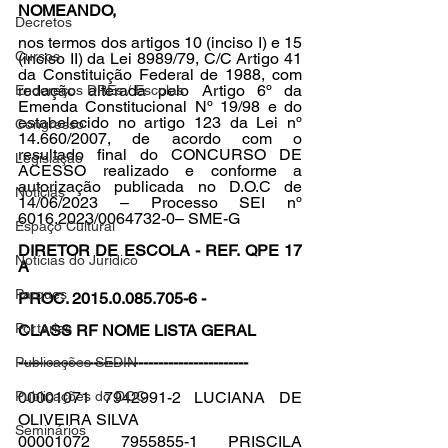
NOMEANDO,
Decretos
nos termos dos artigos 10 (inciso I) e 15 
Cursos
(inciso II) da Lei 8989/79, C/C Artigo 41 
da Constituição Federal de 1988, com 
redação alterada pelo Artigo 6º da 
Endereços DREs / Escolas
Emenda Constitucional Nº 19/98 e do 
estabelecido no artigo 123 da Lei nº 
Congresso
14.660/2007, de acordo com o 
resultado final do CONCURSO DE 
Legislação
ACESSO realizado e conforme a 
autorização publicada no D.O.C de 
Notícias
14/06/2023 – Processo SEI nº 
6016.2023/0064732-0– SME-G
Espaço Cultural
DIRETOR DE ESCOLA - REF. QPE 17 
Notícias do Jurídico
A
Parques
PROC. 2015.0.085.705-6 -
Portarias
CLASS RF NOME LISTA GERAL
----------------------------------------------
Publicações SEDIN
Publicações do DOC
00001071 7942991-2 LUCIANA DE 
OLIVEIRA SILVA
Seminários
00001072 7955855-1 PRISCILA 