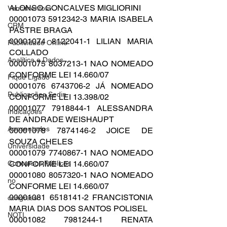
ALONSO GONCALVES MIGLIORINI
Vencimentos
00001073 5912342-3 MARIA ISABELA 
CRM
PASTRE BRAGA
00001074 8122041-1 LILIAN MARIA 
Publicidade Online
COLLADO
Analítica e Dados
00001075 8037213-1 NAO NOMEADO 
CONFORME LEI 14.660/07
Fique Ligado
00001076 6743706-2 JÁ NOMEADO 
Publicações Sedin
CONFORME LEI 13.398/02
00001077 7918844-1 ALESSANDRA 
Indicações
DE ANDRADE WEISHAUPT
Aposentados
00001078 7874146-2 JOICE DE 
SOUZA CHELES
Universidade
00001079 7740867-1 NAO NOMEADO 
Concursos Públicos
CONFORME LEI 14.660/07
00001080 8057320-1 NAO NOMEADO 
no
CONFORME LEI 14.660/07
00001081 6518141-2 FRANCISTONIA 
congresso
MARIA DIAS DOS SANTOS POLISEL
NOTI
00001082 7981244-1 RENATA 