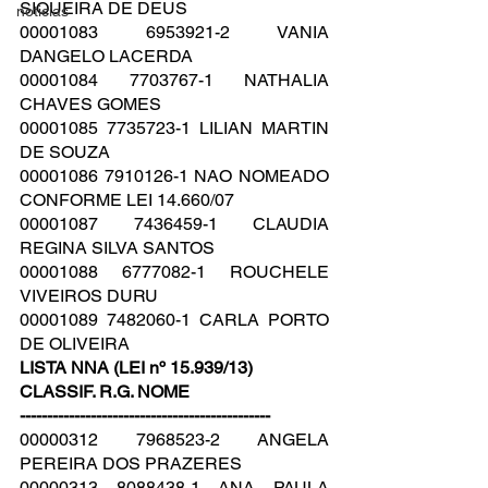
SIQUEIRA DE DEUS
noticias
00001083 6953921-2 VANIA 
DANGELO LACERDA
00001084 7703767-1 NATHALIA 
CHAVES GOMES
00001085 7735723-1 LILIAN MARTIN 
DE SOUZA
00001086 7910126-1 NAO NOMEADO 
CONFORME LEI 14.660/07
00001087 7436459-1 CLAUDIA 
REGINA SILVA SANTOS
00001088 6777082-1 ROUCHELE 
VIVEIROS DURU
00001089 7482060-1 CARLA PORTO 
DE OLIVEIRA
LISTA NNA (LEI nº 15.939/13)
CLASSIF. R.G. NOME
----------------------------------------------
00000312 7968523-2 ANGELA 
PEREIRA DOS PRAZERES
00000313 8088438-1 ANA PAULA 