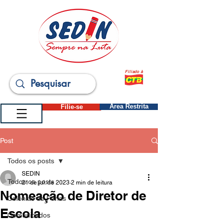
Filiado à
Filie-se
Área Restrita
Post
Todos os posts
SEDIN
Todos os posts
21 de jul. de 2023
2 min de leitura
Nomeação de Diretor de
Colônias de Férias
Escola
Comunicados