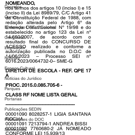
NOMEANDO,
Decretos
nos termos dos artigos 10 (inciso I) e 15 
(inciso II) da Lei 8989/79, C/C Artigo 41 
Cursos
da Constituição Federal de 1988, com 
redação alterada pelo Artigo 6º da 
Emenda Constitucional Nº 19/98 e do 
Endereços DREs / Escolas
estabelecido no artigo 123 da Lei nº 
14.660/2007, de acordo com o 
Congresso
resultado final do CONCURSO DE 
ACESSO realizado e conforme a 
Legislação
autorização publicada no D.O.C de 
14/06/2023 – Processo SEI nº 
Notícias
6016.2023/0064732-0– SME-G
Espaço Cultural
DIRETOR DE ESCOLA - REF. QPE 17 
A
Notícias do Jurídico
PROC. 2015.0.085.705-6 -
Parques
CLASS RF NOME LISTA GERAL
Portarias
----------------------------------------------
Publicações SEDIN
00001090 8028257-1 LIGIA SANTANA 
ROCHA
Publicações do DOC
00001091 7213794-1 ANDREA BISSI
00001092 7760680-2 JÁ NOMEADO 
Seminários
CONFORME LEI 15.939/13