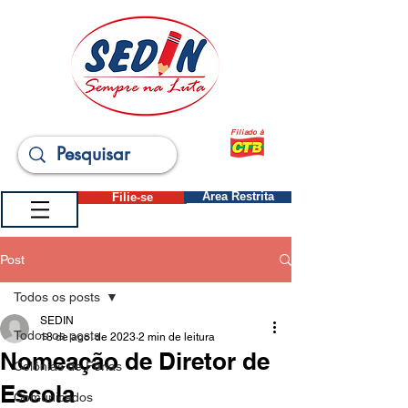
Filiado à
Filie-se
Área Restrita
Post
Todos os posts
SEDIN
Todos os posts
18 de ago. de 2023
2 min de leitura
Nomeação de Diretor de
Colônias de Férias
Escola
Comunicados