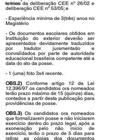
termos da deliberação CEE nº 26/02 e 
noticias
deliberação CEE nº 53/05; e
- Experiência mínima de 3(três) anos no 
Magistério
- Os documentos escolares obtidos em 
Instituição do exterior deverão ser 
apresentados devidamente traduzidos 
por tradutor juramentado e 
convalidados por parte de autoridade 
educacional brasileira competente até a 
data do ato da posse.
- 1 (uma) foto 3x4 recente.
OBS.2)
 Conforme artigo 12 da Lei 
12.396/97 os candidatos ora nomeados 
terão prazo máximo de 15 (quinze) dias, 
contados a partir desta publicação para 
providências de posse.
OBS.3)
 Os candidatos ora nomeados 
que formalizarem posse e não iniciarem 
exercício dentro do prazo legal, após a 
exoneração pelo não início de 
exercício, terão o prazo de 5 dias para 
retirar as cópias dos documentos 