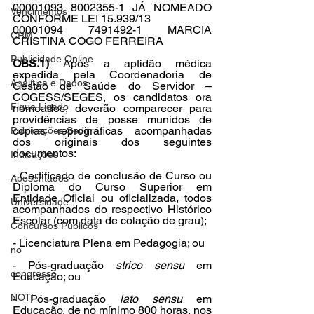
00001093 8002355-1 JÁ NOMEADO 
Vencimentos
CONFORME LEI 15.939/13
00001094 7491492-1 MARCIA 
CRM
CRISTINA COGO FERREIRA
Publicidade Online
OBS.1)
 Após a aptidão médica 
expedida pela Coordenadoria de 
Analítica e Dados
Gestão de Saúde do Servidor – 
COGESS/SEGES, os candidatos ora 
Fique Ligado
nomeados, deverão comparecer para 
providências de posse munidos de 
cópias reprográficas acompanhadas 
Publicações Sedin
dos originais dos seguintes 
documentos:
Indicações
- Certificado de conclusão de Curso ou 
Aposentados
Diploma do Curso Superior em 
Entidade Oficial ou oficializada, todos 
Universidade
acompanhados do respectivo Histórico 
Escolar (com data de colação de grau);
Concursos Públicos
- Licenciatura Plena em Pedagogia; ou
no
- Pós-graduação 
strico sensu
 em 
congresso
Educação; ou
NOTI
- Pós-graduação 
lato sensu
 em 
Educação, de no mínimo 800 horas, nos 