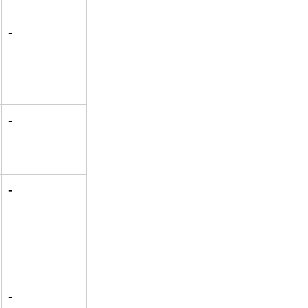
-
-
-
-