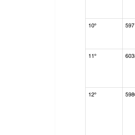
10º
597
11º
603
12º
598