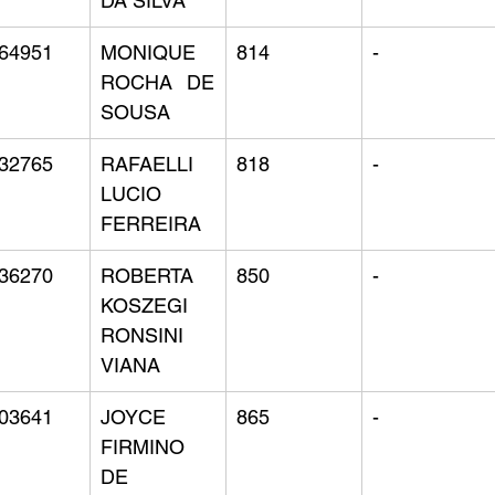
DA SILVA
64951
MONIQUE 
814
-
ROCHA DE 
SOUSA
32765
RAFAELLI 
818
-
LUCIO 
FERREIRA
36270
ROBERTA 
850
-
KOSZEGI 
RONSINI 
VIANA
03641
JOYCE 
865
-
FIRMINO 
DE 