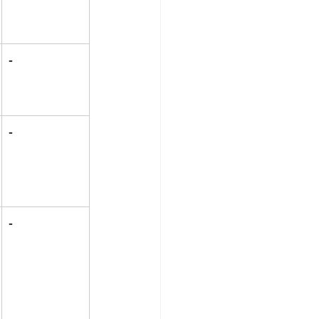
-
-
-