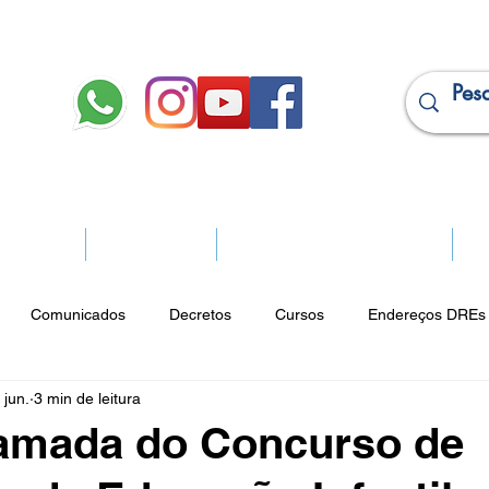
JURÍDICO
APOSENTADOS
PROJEÇÃO DE APOSENTADORIA
Ma
Comunicados
Decretos
Cursos
Endereços DREs 
 jun.
3 min de leitura
ço Cultural
Notícias do Jurídico
Parques
Portarias
amada do Concurso de
ios
Vencimentos
CRM
Publicidade Online
Analít