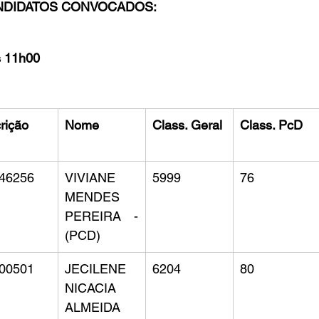
NDIDATOS CONVOCADOS:
 11h00
rição
Nome
Class. Geral
Class. PcD
46256
VIVIANE 
5999
76
MENDES 
PEREIRA - 
(PCD)
00501
JECILENE 
6204
80
NICACIA 
ALMEIDA 