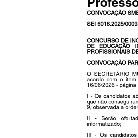
Professo
CONVOCAÇÃO SME N
SEI 6016.2025/0009
Fique Ligado
Publicações Sed
CONCURSO DE IN
DE EDUCAÇÃO I
congresso
NOTI
noticia
PROFISSIONAIS D
CONVOCAÇÃO PARA
O SECRETÁRIO MUNI
acordo com o item
16/06/2026 - página 
I - Os candidatos a
que não conseguiram
9, observada a orde
II - Serão oferta
informatizado;
III - Os candidat