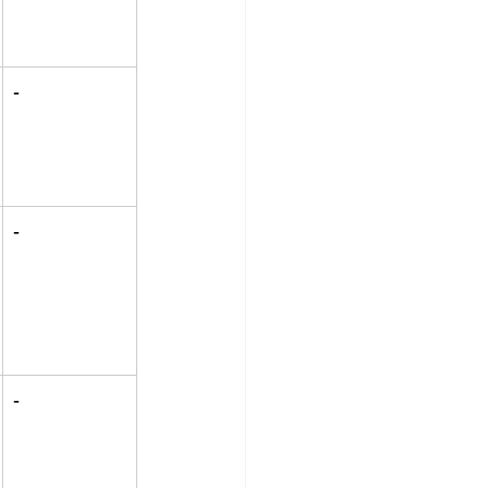
-
-
-