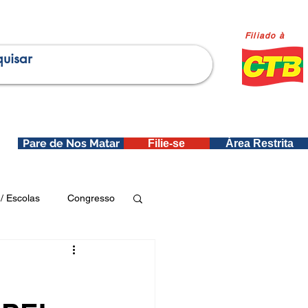
Filiado à
Pare de Nos Matar
Filie-se
Área Restrita
is
/ Escolas
Congresso
Publicações SEDIN
ica e Dados