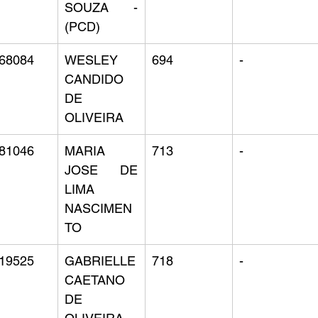
SOUZA - 
(PCD)
68084
WESLEY 
694
-
CANDIDO 
DE 
OLIVEIRA
81046
MARIA 
713
-
JOSE DE 
LIMA 
NASCIMEN
TO
19525
GABRIELLE 
718
-
CAETANO 
DE 