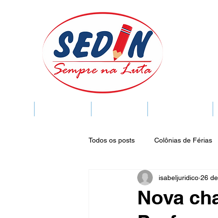
SEDIN
FIQUE LIGADO
Sedin Cultural
VIDA FUNCIONAL
Todos os posts
Colônias de Férias
isabeljuridico
26 de
Legislação
Notícias
Espa
Nova ch
Publicações do DOC
Seminár