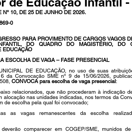
r de Educação Infantil -
º 10, DE 25 DE JUNHO DE 2026.
869-0
in
Indicações
Aposentados
Universidade
Concu
GRESSO PARA PROVIMENTO DE CARGOS VAGOS D
NFANTIL, DO QUADRO DO MAGISTÉRIO, DO 
s
E EDUCAÇÃO
 ESCOLHA DE VAGA – FASE PRESENCIAL
CIPAL DE EDUCAÇÃO, no uso de suas atribuições 
 6 da Convocação SME nº 9 de 15/06/2026, public
508, 
CONVOCA para escolha de vaga presencial
:
baixo relacionados, que não procederam à indicação de
 alocação nas unidades indicadas, nos termos da Con
m de escolha pela qual foi convocado;
das as vagas remanescentes da escolha realizad
os deverão comparecer em COGEP/SME, munidos de