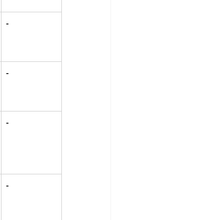
-
-
-
-