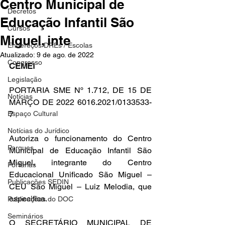
Centro Municipal de
Decretos
Educação Infantil São
Cursos
Miguel, inte
Endereços DREs / Escolas
Atualizado:
9 de ago. de 2022
Congresso
CEMEI
Legislação
PORTARIA SME Nº 1.712, DE 15 DE 
Notícias
MARÇO DE 2022 6016.2021/0133533-
Espaço Cultural
7
Notícias do Jurídico
Autoriza o funcionamento do Centro 
Parques
Municipal de Educação Infantil São 
Miguel, integrante do Centro 
Portarias
Educacional Unificado São Miguel – 
Publicações SEDIN
CEU São Miguel – Luiz Melodia, que 
especifica.
Publicações do DOC
Seminários
O SECRETÁRIO MUNICIPAL DE 