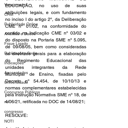
Vencimentos
EDUCAÇÃO, no uso de suas 
atribuições legais, e com fundamento 
CRM
no inciso I do artigo 2º, da Deliberação 
Publicidade Online
CME nº 01/02, na conformidade do 
contido na Indicação CME nº 03/02 e 
Analítica e Dados
do disposto na Portaria SME nº 5.095, 
Fique Ligado
de 09/08/05, bem como consideradas 
Publicações Sedin
as diretrizes gerais para a elaboração 
do Regimento Educacional das 
Indicações
unidades integrantes da Rede 
Aposentados
Municipal de Ensino, fixadas pelo 
Decreto nº 54.454, de 10/10/13 e 
Universidade
normas complementares estabelecidas 
Concursos Públicos
pela Instrução Normativa SME nº 18, de 
4/06/21, retificada no DOC de 14/08/21;
no
congresso
RESOLVE:
NOTI