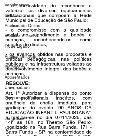
Vencimentos
- a necessidade de reconhecer e 
valorizar os diversos equipamentos 
educacionais que compõem a Rede 
CRM
Municipal de Educação de São Paulo;
Publicidade Online
- o compromisso com a qualidade 
social no atendimento a bebês e 
Analítica e Dados
crianças, reconhecendo-os como 
sujeitos de direitos;
Fique Ligado
- os avanços obtidos nas propostas e 
Publicações Sedin
práticas pedagógicas, nas políticas 
públicas e na infraestrutura voltadas ao 
Indicações
desenvolvimento integral dos bebês e 
crianças,
Aposentados
RESOLVE:
Universidade
Art. 1º Autorizar a dispensa do ponto 
dos profissionais inscritos, com 
Concursos Públicos
anuência da chefia imediata, para 
participar do evento “90 ANOS DA 
no
EDUCAÇÃO INFANTIL PAULISTANA”, 
a realizar-se no dia 07/11/2025, das 
congresso
14h às 18h, no Theatro São Pedro, 
localizado na Rua Barra Funda, 171 - 
NOTI
Barra Funda - SP, na conformidade do 