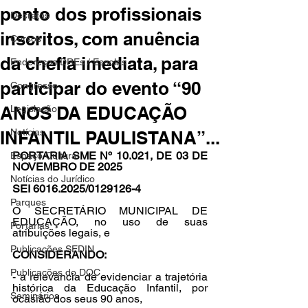
ponto dos profissionais
Decretos
inscritos, com anuência
Cursos
da chefia imediata, para
Endereços DREs / Escolas
participar do evento “90
Congresso
ANOS DA EDUCAÇÃO
Legislação
Notícias
INFANTIL PAULISTANA”...
PORTARIA SME Nº 10.021, DE 03 DE 
Espaço Cultural
NOVEMBRO DE 2025
Notícias do Jurídico
SEI 6016.2025/0129126-4
Parques
O SECRETÁRIO MUNICIPAL DE 
EDUCAÇÃO, no uso de suas 
Portarias
atribuições legais, e
Publicações SEDIN
CONSIDERANDO:
Publicações do DOC
- a relevância de evidenciar a trajetória 
histórica da Educação Infantil, por 
Seminários
ocasião dos seus 90 anos,