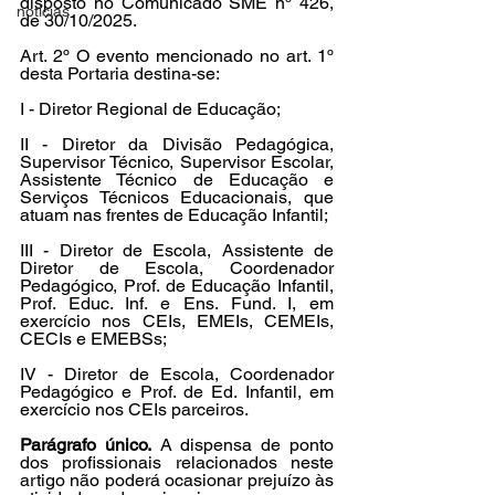
disposto no Comunicado SME nº 426, 
noticias
de 30/10/2025.
Art. 2º
O evento mencionado no art. 1º 
desta Portaria destina-se:
I - Diretor Regional de Educação;
II - Diretor da Divisão Pedagógica, 
Supervisor Técnico, Supervisor Escolar, 
Assistente Técnico de Educação e 
Serviços Técnicos Educacionais, que 
atuam nas frentes de Educação Infantil;
III - Diretor de Escola, Assistente de 
Diretor de Escola, Coordenador 
Pedagógico, Prof. de Educação Infantil, 
Prof. Educ. Inf. e Ens. Fund. I, em 
exercício nos CEIs, EMEIs, CEMEIs, 
CECIs e EMEBSs;
IV - Diretor de Escola, Coordenador 
Pedagógico e Prof. de Ed. Infantil, em 
exercício nos CEIs parceiros.
Parágrafo único.
 A dispensa de ponto 
dos profissionais relacionados neste 
artigo não poderá ocasionar prejuízo às 