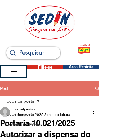
Filiado à
Filie-se
Área Restrita
Post
Todos os posts
isabeljuridico
Todos os posts
4 de nov. de 2025
2 min de leitura
Portaria 10.021/2025
Colônias de Férias
Autorizar a dispensa do
Comunicados