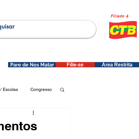
Filiado à
Pare de Nos Matar
Filie-se
Área Restrita
is
/ Escolas
Congresso
Publicações SEDIN
amentos
ica e Dados