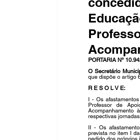
concedid
Educação
Fique Ligado
Publicações Sed
Professo
Acompanh
congresso
NOTI
noticia
PORTARIA Nº 10.942
O Secretário Munic
que dispõe o artigo 
R E S O L V E:
I - Os afastamentos
Professor de Apo
Acompanhamento à I
respectivas jornadas
II - Os afastamento
prevista no item I d
pedido dos próprios