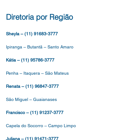
ria SME nº 7.464, de 2
Diretoria por Região
Sheyla – (11) 91683-3777
Ipiranga – Butantã – Santo Amaro
Kátia – (11) 95786-3777
Penha – Itaquera – São Mateus
Renata – (11) 96847-3777
São Miguel – Guaianases
Francisco – (11) 91237-3777
Capela do Socorro – Campo Limpo
Juliana – (11) 91471-3777