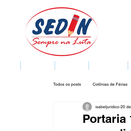
SEDIN
FIQUE LIGADO
Sedin Cultural
VIDA FUNCIONAL
Todos os posts
Colônias de Férias
isabeljuridico
20 de
Legislação
Notícias
Espa
Portaria
Publicações do DOC
Seminár