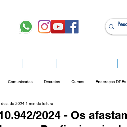
JURÍDICO
APOSENTADOS
PROJEÇÃO DE APOSENTADORIA
Ma
Comunicados
Decretos
Cursos
Endereços DREs 
 dez. de 2024
1 min de leitura
ço Cultural
Notícias do Jurídico
Parques
Portarias
 10.942/2024 - Os afast
ios
Vencimentos
CRM
Publicidade Online
Analít