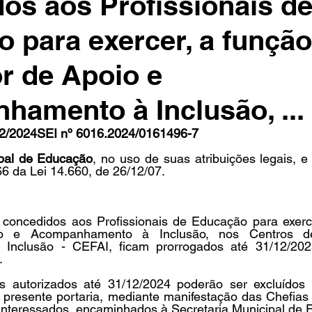
os aos Profissionais d
 para exercer, a função
in
Indicações
Aposentados
Universidade
Concu
r de Apoio e
amento à Inclusão, ...
s
/2024SEI nº 6016.2024/0161496-7
ipal de Educação
, no uso de suas atribuições legais, e
66 da Lei 14.660, de 26/12/07.
 concedidos aos Profissionais de Educação para exerce
io e Acompanhamento à Inclusão, nos Centros d
nclusão - CEFAI, ficam prorrogados até 31/12/2025
.
s autorizados até 31/12/2024 poderão ser excluídos 
a presente portaria, mediante manifestação das Chefias 
 interessados, encaminhados à Secretaria Municipal de 