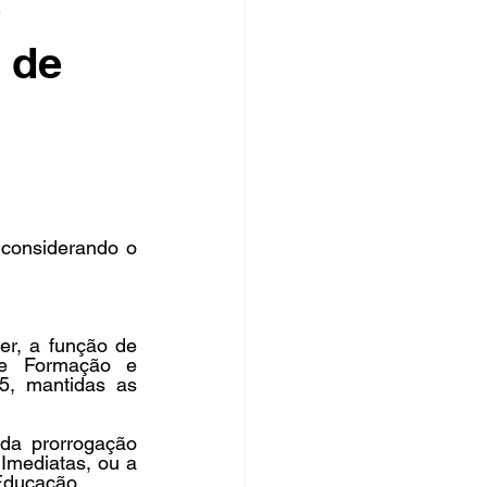
e
 de
rsos Públicos
no
 considerando o 
r, a função de 
e Formação e 
, mantidas as 
da prorrogação 
Imediatas, ou a 
Educação.