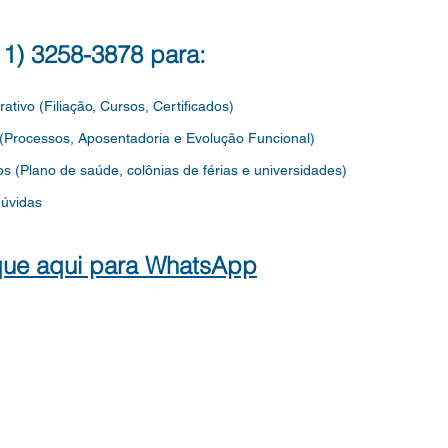
mental dos profissionais da Edu
Porta
(11) 3258-3878 para:
rativo (Filiação, Cursos, Certificados)
 (Processos, Aposentadoria e Evolução Funcional)
os
(Plano de saúde, colônias de férias e universidades)
dúvidas
que aqui para WhatsApp