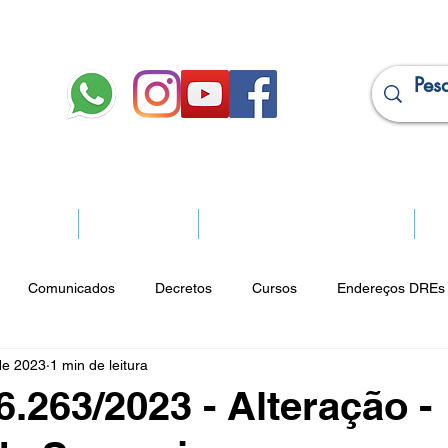
JURÍDICO
APOSENTADOS
PROJEÇÃO DE APOSENTADORIA
Ma
Comunicados
Decretos
Cursos
Endereços DREs 
de 2023
1 min de leitura
ço Cultural
Notícias do Jurídico
Parques
Portarias
6.263/2023 - Alteração -
ios
Vencimentos
CRM
Publicidade Online
Analít