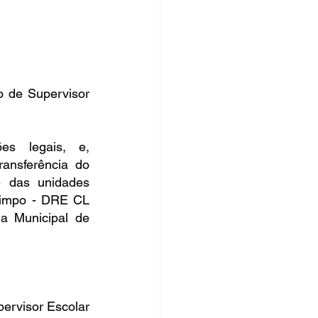
rsos Públicos
no
 de Supervisor 
, no uso de suas atribuições legais, e, 
ansferência do 
e das unidades 
Limpo - DRE CL 
a Municipal de 
ervisor Escolar 