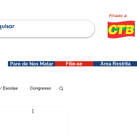
Filiado à
Pare de Nos Matar
Filie-se
Área Restrita
is
/ Escolas
Congresso
Publicações SEDIN
ica e Dados