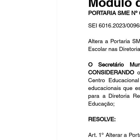
Módulo 
PORTARIA SME Nº 6
SEI 6016.2023/0096
Fique Ligado
Publicações Sed
Altera a Portaria S
Escolar nas Diretor
congresso
NOTI
noticia
O Secretário Mun
CONSIDERANDO 
o
Centro Educacional
educacionais que e
para a Diretoria R
Educação;
RESOLVE:
Art. 1º Alterar a Po