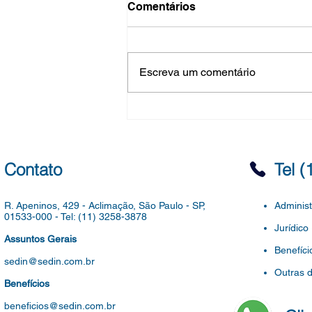
Portaria 8.137/2026 -
Comentários
Dispensa do ponto para o
Seminário de Educação
PORTARIA SME Nº 8.137, DE 5
Ambiental 2026 - Parcerias
e Possibilidades de
DE AGOSTO DE 2026 SEI
Escreva um comentário
Implementação
6016.2026/0086683-4 O
SECRETÁRIO MUNICIPAL DE
EDUCAÇÃO, no uso de suas
atribuições legais e,
CONSIDERANDO: - a Lei
Federal nº 9.795/1999, que instit
Contato
Tel 
R. Apeninos, 429 - Aclimação,
São Paulo - SP,
Administ
01533-000 -
Tel: (11) 3258-3878
Jurídico
Assuntos Gerais
Benefíci
sedin@sedin.com.br
Outras 
Benefícios
beneficios@sedin.com.br