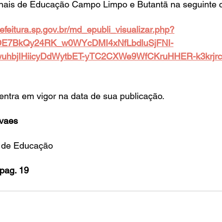
onais de Educação Campo Limpo e Butantã na seguinte 
.prefeitura.sp.gov.br/md_epubli_visualizar.php?
E7BkQy24RK_w0WYcDMI4xNfLbdluSjFNI-
uhbjIHiicyDdWytbET-yTC2CXWe9WfCKruHHER-k3krjrc
 entra em vigor na data de sua publicação.
vaes
l de Educação
pag. 19