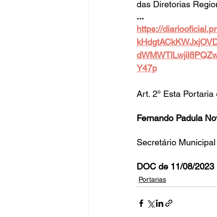
das Diretorias Regi
...
https://diariooficial
kHdgtACkKWJxjOVD
dWMWTlLwjil8PQZw
Y47p
Art. 2º Esta Portaria
Fernando Padula No
Secretário Municipa
DOC de 11/08/2023 
Portarias