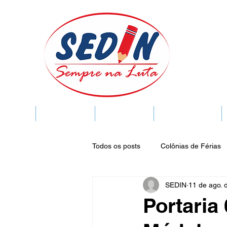
SEDIN
FIQUE LIGADO
Sedin Cultural
VIDA FUNCIONAL
Todos os posts
Colônias de Férias
SEDIN
11 de ago. 
Legislação
Notícias
Espa
Portaria 
Publicações do DOC
Seminár