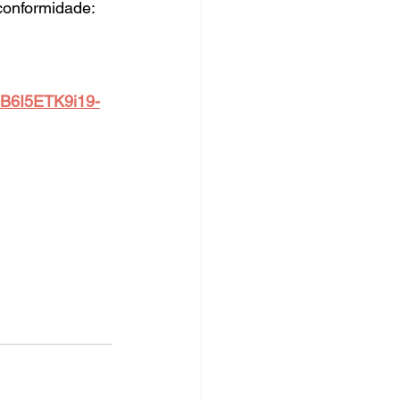
conformidade:
B6I5ETK9i19-